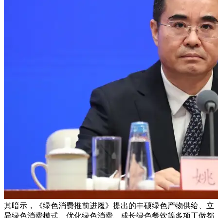
其暗示，《绿色消费推前进履》提出的丰硕绿色产物供给、立
异绿色消费模式、优化绿色消费、成长绿色餐饮等多项工做都