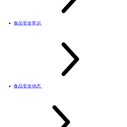
食品安全常识
食品安全动态