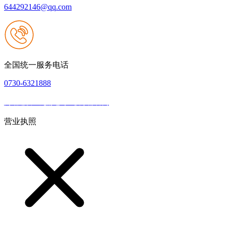
644292146@qq.com
全国统一服务电话
0730-6321888
网站建设：九游老哥J9俱乐部官网
|
网站地图
本网站支持IPV6
营业执照