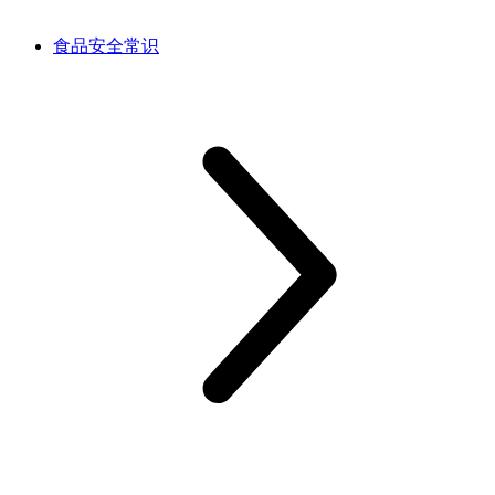
食品安全常识