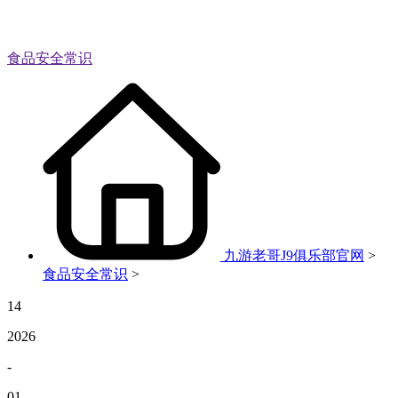
食品安全常识
九游老哥J9俱乐部官网
>
食品安全常识
>
14
2026
-
01