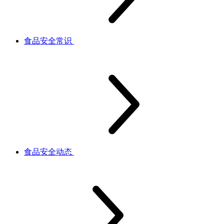
食品安全常识
食品安全动态