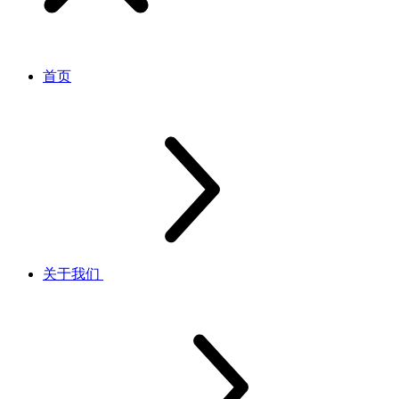
首页
关于我们