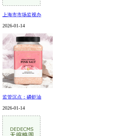
上海市市场监视办
2026-01-14
监管沉点：磷虾油
2026-01-14