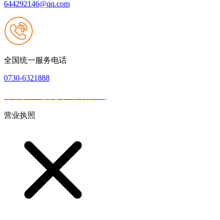
644292146@qq.com
全国统一服务电话
0730-6321888
网站建设：九游老哥J9俱乐部官网
|
网站地图
本网站支持IPV6
营业执照