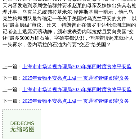
天内容发送到亲属微信群并要求赵某的母亲及妹妹出头具名处
理此事。乌克兰总统弗拉基米尔·泽连斯基周一暗示，他已乌
克兰构和团队最终确定一份关于美国对乌克兰平安的文件，以
供“最高层级”审议。比来，特朗普正在佛罗里达州海湖庄园的
记者会上透露沉磅动静，颁布发表委内瑞拉姑且要向美国“交
还”最多5000万桶石油。字确实都认识，但连着读起来就让人
一头雾水，委内瑞拉的石油为何要“交还”给美国？
上一篇：
上海市市场监视办理局2025年第四时度食物平安监
下一篇：
2025年食物平安亮点工做一 贯通监管链 织密义务
上一篇：
上海市市场监视办理局2025年第四时度食物平安监
下一篇：
2025年食物平安亮点工做一 贯通监管链 织密义务