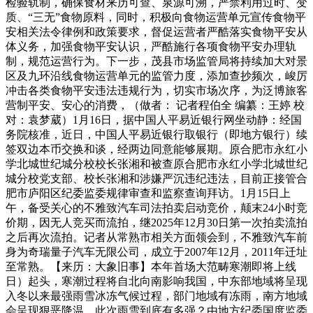
检验轨制，确保食材来历可查、泉源可溯，严禁利用过时、变
质、“三无”食物原料，同时，积极向食物运营单元宣传食物平
安相关法令律例和政策要求，督促运营者严酷落实食物平安从
体义务，加强食物平安认识，严酷施行各项食物平安办理轨
制，规范运营行为。下一步，茂县市场监管局将持续加大对景
区及九环沿线食物运营单元的监管力度，添加查抄频次，峻厉
冲击各类食物平安违法违规行为，切实市场次序，为泛博旅客
营制平安、安心的消费，（做者： 记者程伯全 编纂：王婷 校
对：袁梦葳）1月16日，据中国人平易近银行网坐动静：经国
务院核准，近日，中国人平易近银行取银行（即地方银行）续
签双边本币交换和谈，经两边同意能够展期。原合肥市永红小
学北城世纪城分校校长张湘和被查原合肥市永红小学北城世纪
城分校党支部、校长张湘和涉嫌严沉违纪违法，目前正接管合
肥市庐阳区纪委监委规律审查和监察查询拜访。1月15日上
午，备受关心的不雅致汽车司法拍卖启动竞价，颠末24小时竞
价期，因无人竞买而流拍，继2025年12月30日第一次拍卖流拍
之后再次流拍。记者从常熟市相关方面领会到，不雅致汽车前
身为奇瑞量子汽车无限公司，成立于2007年12月，2011年迁址
至常熟。【来历：大象旧事】本年首场大范畴寒潮即将上线
日）起头，寒潮过程将自北向南影响我国，中东部地域将呈现
入冬以来最强雨雪冰冻气候过程，部门地域有冻雨，南方地域
会呈现狠恶降温。此次雨雪到底有多强？由地方纪委国度监委