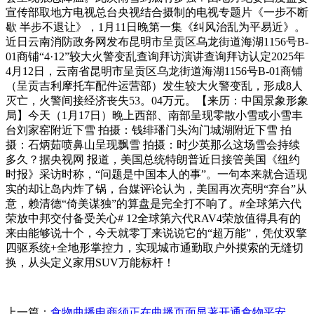
宣传部取地方电视总台央视结合摄制的电视专题片《一步不断
歇 半步不退让》，1月11日晚第一集《纠风治乱为平易近》。
近日云南消防政务网发布昆明市呈贡区乌龙街道海湖1156号B-
01商铺“4·12”较大火警变乱查询拜访演讲查询拜访认定2025年
4月12日，云南省昆明市呈贡区乌龙街道海湖1156号B-01商铺
（呈贡吉利摩托车配件运营部）发生较大火警变乱，形成8人
灭亡，火警间接经济丧失53。04万元。【来历：中国景象形象
局】今天（1月17日）晚上西部、南部呈现零散小雪或小雪丰
台刘家窑附近下雪 拍摄：钱绯璠门头沟门城湖附近下雪 拍
摄：石炳茹喷鼻山呈现飘雪 拍摄：时少英那么这场雪会持续
多久？据央视网 报道，美国总统特朗普近日接管美国《纽约
时报》采访时称，“问题是中国本人的事”。一句本来就合适现
实的却让岛内炸了锅，台媒评论认为，美国再次亮明“弃台”从
意，赖清德“倚美谋独”的算盘是完全打不响了。#全球第六代
荣放中邦交付备受关心# 12全球第六代RAV4荣放值得具有的
来由能够说十个，今天就零丁来说说它的“超万能”，凭仗双擎
四驱系统+全地形掌控力，实现城市通勤取户外摸索的无缝切
换，从头定义家用SUV万能标杆！
上一篇：
食物曲播电商须正在曲播页面显著开通食物平安