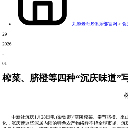
九游老哥J9俱乐部官网
>
食
29
2026
-
01
榨菜、脐橙等四种“沉庆味道”
中新社沉庆1月28日电 (梁钦卿)“涪陵榨菜、奉节脐橙、
化，沉庆使这些深居内陆的特色农产物络绎不绝全球市场。沉庆海