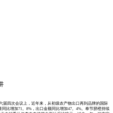
讲
的六届四次会议上，近年来，从初级农产物出口再到品牌的国际
比增加71。8%，出口金额同比增加47。4%。奉节脐橙持续