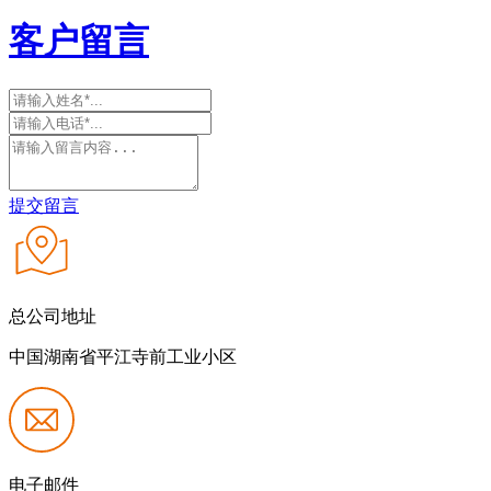
客户留言
提交留言
总公司地址
中国湖南省平江寺前工业小区
电子邮件