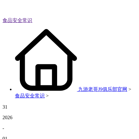
食品安全常识
九游老哥J9俱乐部官网
>
食品安全常识
>
31
2026
-
01