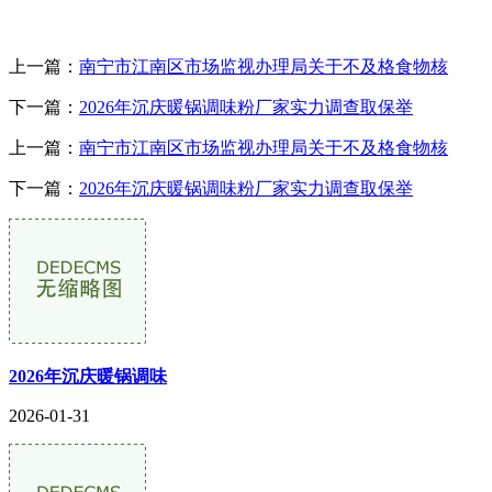
上一篇：
南宁市江南区市场监视办理局关于不及格食物核
下一篇：
2026年沉庆暖锅调味粉厂家实力调查取保举
上一篇：
南宁市江南区市场监视办理局关于不及格食物核
下一篇：
2026年沉庆暖锅调味粉厂家实力调查取保举
2026年沉庆暖锅调味
2026-01-31