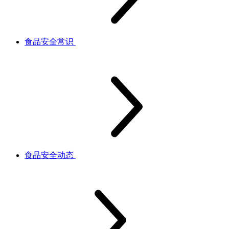
食品安全常识
食品安全动态