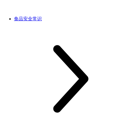
食品安全常识