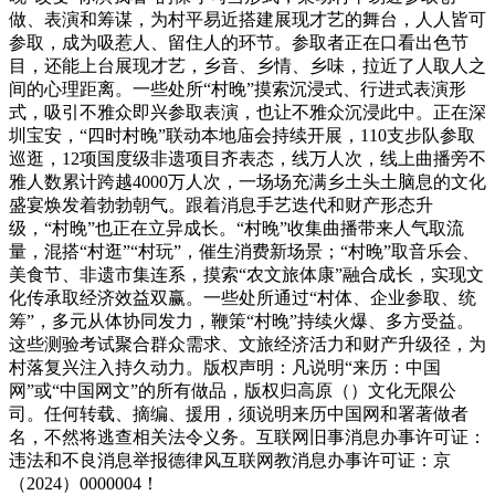
做、表演和筹谋，为村平易近搭建展现才艺的舞台，人人皆可
参取，成为吸惹人、留住人的环节。参取者正在口看出色节
目，还能上台展现才艺，乡音、乡情、乡味，拉近了人取人之
间的心理距离。一些处所“村晚”摸索沉浸式、行进式表演形
式，吸引不雅众即兴参取表演，也让不雅众沉浸此中。正在深
圳宝安，“四时村晚”联动本地庙会持续开展，110支步队参取
巡逛，12项国度级非遗项目齐表态，线万人次，线上曲播旁不
雅人数累计跨越4000万人次，一场场充满乡土头土脑息的文化
盛宴焕发着勃勃朝气。跟着消息手艺迭代和财产形态升
级，“村晚”也正在立异成长。“村晚”收集曲播带来人气取流
量，混搭“村逛”“村玩”，催生消费新场景；“村晚”取音乐会、
美食节、非遗市集连系，摸索“农文旅体康”融合成长，实现文
化传承取经济效益双赢。一些处所通过“村体、企业参取、统
筹”，多元从体协同发力，鞭策“村晚”持续火爆、多方受益。
这些测验考试聚合群众需求、文旅经济活力和财产升级径，为
村落复兴注入持久动力。版权声明：凡说明“来历：中国
网”或“中国网文”的所有做品，版权归高原（）文化无限公
司。任何转载、摘编、援用，须说明来历中国网和署著做者
名，不然将逃查相关法令义务。互联网旧事消息办事许可证：
违法和不良消息举报德律风互联网教消息办事许可证：京
（2024）0000004！