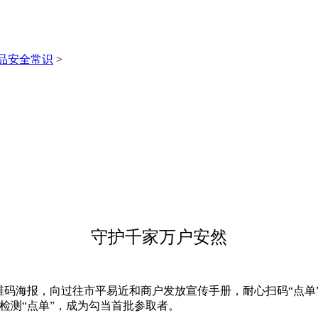
品安全常识
>
守护千家万户安然
海报，向过往市平易近和商户发放宣传手册，耐心扫码“点单”
检测“点单”，成为勾当首批参取者。