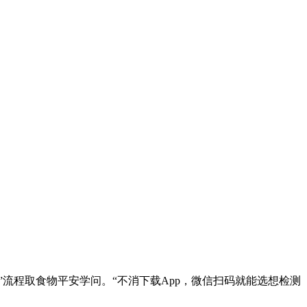
流程取食物平安学问。“不消下载App，微信扫码就能选想检测