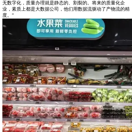
无数字化，质量办理就是静态的、割裂的。将来的质量化企
业，素质上都是大数据公司，他们用数据流驱动了产物流的精
度。”