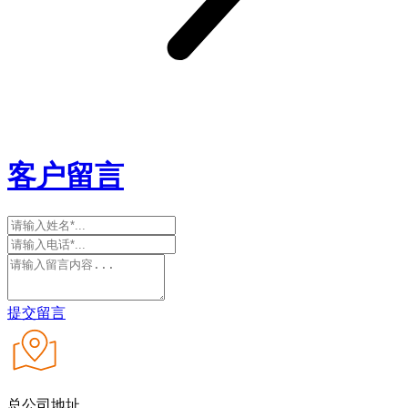
客户留言
提交留言
总公司地址