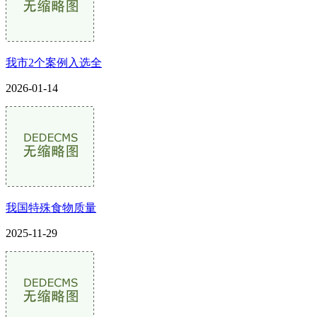
我市2个案例入选全
2026-01-14
我国特殊食物质量
2025-11-29