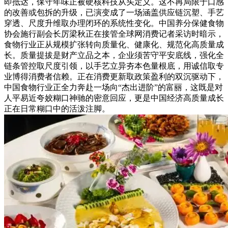
即抵达，保守年味正被硬核科技从头定义。这不再局限于口感
的改善或包拆的升级，已演变成了一场涵盖供应链沉塑、手艺
穿透、尺度升维取办理闭环的系统性变化。中国养分保健食物
协会施行副会长厉梁秋正在接管全球网消费记者采访时暗示，
食物行业正从规模扩张转向质量化、健康化、规范化高质量成
长。质量提拔是财产立品之本，企业须苦守平安底线，强化全
链条管控取尺度引领，以手艺立异夯本色量根底，用诚信取专
业博得消费者信赖。正在消费更新取政策盈利的双沉驱动下，
中国食物行业正全力奔赴一场向“杰出进阶”的富丽，这既是对
人平易近夸姣糊口神驰的密意回应，更是中国经济高质量成长
正在日常糊口中的活泼注脚。