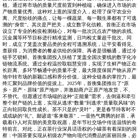
植。通过将市场的质量尺度前置到种植端，确保进入市场的农
产物质量优秀。这种对上逛的深度介入，处理了保守农业分
离、尺度纷歧的痛点，让每一棵蔬菜、每一颗生果都有了可逃
溯的“身世”。其次是严把关，成立数字化信赖。首衡正在市场
设立了专业的检疫检测核心，对每一批次沉点农产物的农残、
沉金属等环节目标进行精准监测，日均检丈量超千批次。同
时，成立了笼盖次要品类的全程可逃溯系统，让平安看得见、
查获得，为消费者的餐桌供给的保障。再者是强畅通，通过冷
链手艺锁鲜。首衡集团投入扶植了笼盖全国次要线的数字化冷
链物流系统。通过全程温控取聪慧安排，实现了生鲜产物正在
长距离、多环节畅通中的质量不变，最大限度保留产物从原产
地中转市场的新颖口感和养分价值。这种全链条的掌控力，最
终汇聚到品牌价值的提拔上。2025年，首衡集团推出了“原
乡・原产・原味”原产地IP，并激励商户正原产地发货，不、
不替代。但愿通过市场端的这种“正能量”需求，去倒逼和牵引
整个财产链的上逛，实现从逃求“数量”到逃求“质量取风味”的
正向轮回取良性成长。茶不只是的“灵叶”，更是春节待客时不
成或缺的“礼”。鄙谚道“客来敬茶”，一壶热气腾腾的好茶，承
载着仆人对宾朋的美意取祝愿，是年节社交场中传送温情的奇
特前言。对此，正在茶行业深具话语权的小罐茶有着深刻的洞
察：中国茶要实现从初级农产物向现代消费品的富丽回身，必