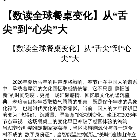
【数读全球餐桌变化】从“舌
尖”到“心尖”大
【数读全球餐桌变化】从“舌尖”到“心
尖”大
2026年夏历马年的钟声即将敲响。春节正在中国人的谱系
中，承载着厚沉的文化回忆取感情依靠。它不只是“辞旧送
新”的时间刻度，更是一场汇聚感情、回忆取文化的隆沉盛
典。琳琅满目标年货取热气腾腾的餐桌，既是保守年味的具象
化符号，也是时代变化的活泼缩影。当前，国人的大年夜饭已
演变为“吃得好、沉质量、寻新意”的深刻变化。坐正在2026年
节点审视，这场餐桌上的变化早已冲破了感官体验的鸿沟——
当AI养分师精准定制家宴菜单，当区块链溯源付与每一道食
材不成的“数字身份证”，当智能温控物流让“美味”逾越山海立