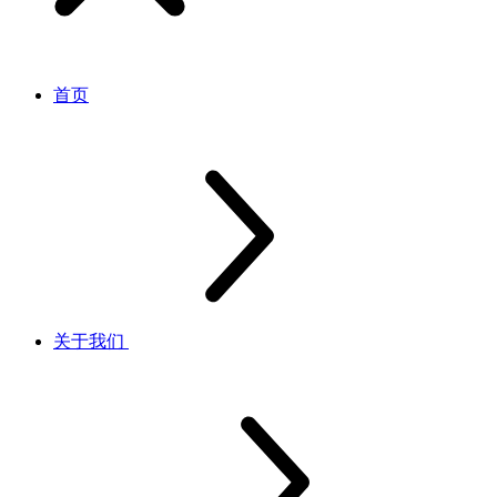
首页
关于我们