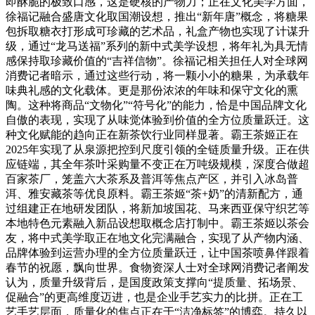
即酥脆的极致口感，这是硬核的产物力；正在文化美学方面，
徐福记融合盛唐文化取国潮设想，推出“新年唐”概念，将糖果
包拆取糖衣打形成可珍藏的艺术品，礼盒产物也实现了计谋升
级，通过“龙马送福”系列的新中式美学设想，将年礼为具无情
感保持取珍藏价值的“吉祥信物”。徐福记相关担任人对全球网
消费记者暗示，通过这些行动，将一颗小小的糖果，为承载年
味典礼感的文化载体。更是那份浓浓的年味和保守文化的熏
陶。这种将商品“文物化”“符号化”的能力，恰是中国品牌文化
自傲的表现，实现了从味觉体验到价值的全方位质量跃迁。这
种文化赋能的趋向正在新茶饮行业同样显著。霸王茶姬正在
2025年实现了从泉源把控到尺度引领的全链质量升级。正在供
应链端，其全年茶叶采购量不变正在万吨级规模，深度合做超
百家茶厂，笼盖六大茶系及普洱等焦点产区，并引入冰岛普
洱、雅安藏茶等优良原料。霸王茶姬“茶+奶”的清新配方，通
过组建正在地研发团队，将新加坡国花、马来西亚保守织艺等
本地特色元素融入新品设想取概念店打制中。霸王茶姬以茶会
友，将中式美学取正在地文化完满融合，实现了从产物内涵、
品牌体验到运营办理的全方位质量跃迁，让中国茶喷鼻伴跟着
春节的祝愿，飘向世界。食物资深人士对全球网消费记者阐发
认为，质量升级背后，是国度政策支撑向“提质量、拓场景、
促融合”的更高维度迈进，也是企业手艺实力的比拼。正在工
艺手艺层面，质量化的焦点正在于“洁净标签”的博弈。持久以