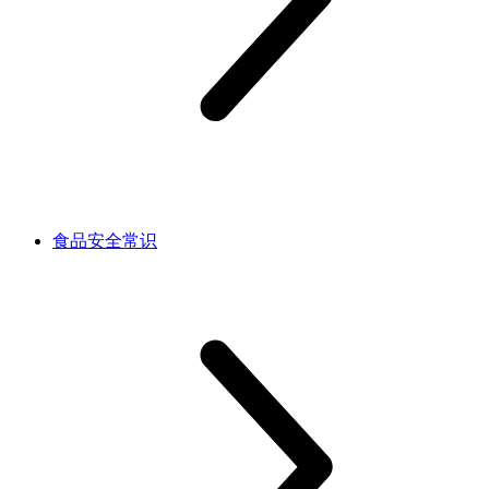
食品安全常识