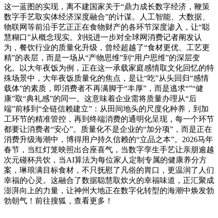
这一蓝图的实现，离不建国家关于“鼎力成长数字经济，鞭策
数字手艺取实体经济深度融合”的计谋。人工智能、大数据、
物联网等前沿手艺正正在食物财产的各环节深度渗入，让“聪
慧糊口”从概念现实。刘锐进一步对全球网消费记者阐发认
为，餐饮行业的质量化升级，曾经超越了“食材更优、工艺更
精”的表层，而是一场从“产物思维”到“用户思维”的深层变
化。以大年夜饭为例，正在这一承载家庭感情取文化回忆的特
殊场景中，大年夜饭质量化的焦点，是让“吃”从头回归“感情
载体”的素质，即消费者不再满脚于“丰厚”，而是逃求“”“健
康”取“典礼感”的同一。这意味着企业需将质量办理从“后
端”前移到“全链信赖建立”：从田间地头的尺度化种养，到加
工环节的精准管控，再到终端消费的通明化呈现，每一个环节
都要让消费者“安心”。质量化不是企业的“加分项”，而是正在
消费升级海潮中，博得用户持久信赖的“立品之本”。2026马年
春节，当红灯笼映照出合座喜气，当数字孪生手艺让亲朋逾越
次元碰杯共饮，当AI算法为每位家人定制专属的健康养分方
案，琳琅满目标食材，不只抚慰了凡俗的胃口，更温润了人们
幸福的心灵。这融合了数据聪慧取炊火的幸福味道，正汇聚成
澎湃向上的力量，让神州大地正在数字化转型的海潮中焕发勃
勃朝气！前往搜狐，查看更多！