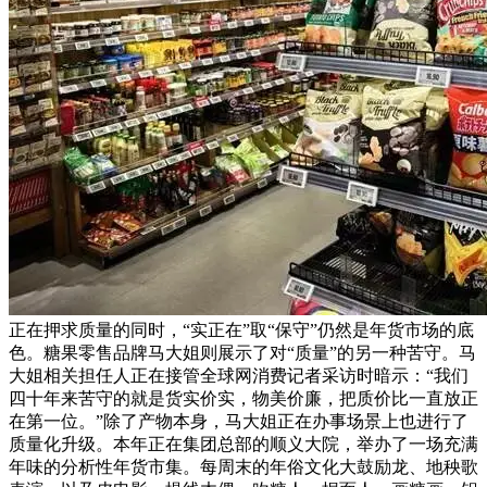
正在押求质量的同时，“实正在”取“保守”仍然是年货市场的底
色。糖果零售品牌马大姐则展示了对“质量”的另一种苦守。马
大姐相关担任人正在接管全球网消费记者采访时暗示：“我们
四十年来苦守的就是货实价实，物美价廉，把质价比一直放正
在第一位。”除了产物本身，马大姐正在办事场景上也进行了
质量化升级。本年正在集团总部的顺义大院，举办了一场充满
年味的分析性年货市集。每周末的年俗文化大鼓励龙、地秧歌