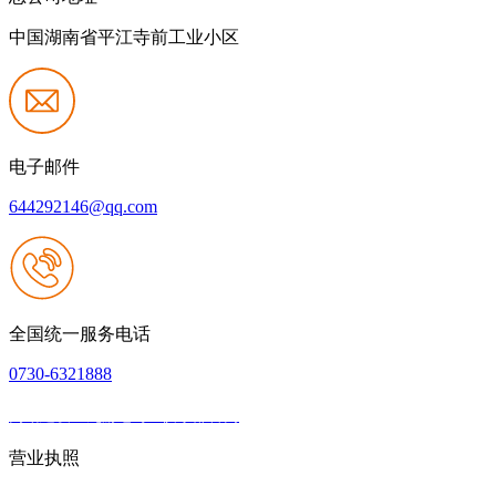
中国湖南省平江寺前工业小区
电子邮件
644292146@qq.com
全国统一服务电话
0730-6321888
网站建设：九游老哥J9俱乐部官网
|
网站地图
本网站支持IPV6
营业执照