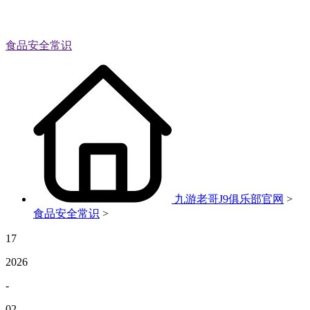
食品安全常识
九游老哥J9俱乐部官网
>
食品安全常识
>
17
2026
-
02