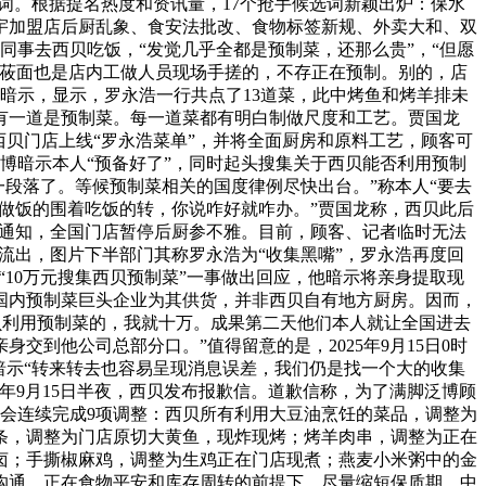
业热词。根据提名热度和资讯量，17个抢手候选词新颖出炉：保水
宇加盟店后厨乱象、食安法批改、食物标签新规、外卖大和、双
和同事去西贝吃饭，“发觉几乎全都是预制菜，还那么贵”，“但愿
，莜面也是店内工做人员现场手搓的，不存正在预制。别的，店
他暗示，显示，罗永浩一行共点了13道菜，此中烤鱼和烤羊排未
有一道是预制菜。每一道菜都有明白制做尺度和工艺。贾国龙
家西贝门店上线“罗永浩菜单”，并将全面厨房和原料工艺，顾客可
微博暗示本人“预备好了”，同时起头搜集关于西贝能否利用预制
告一段落了。等候预制菜相关的国度律例尽快出台。”称本人“要去
改。做饭的围着吃饭的转，你说咋好就咋办。”贾国龙称，西贝此后
布通知，全国门店暂停后厨参不雅。目前，顾客、记者临时无法
图流出，图片下半部门其称罗永浩为“收集黑嘴”，罗永浩再度回
“10万元搜集西贝预制菜”一事做出回应，他暗示将亲身提取现
国内预制菜巨头企业为其供货，并非西贝自有地方厨房。因而，
西贝利用预制菜的，我就十万。成果第二天他们本人就让全国进去
到他公司总部分口。”值得留意的是，2025年9月15日0时
暗示“转来转去也容易呈现消息误差，我们仍是找一个大的收集
年9月15日半夜，西贝发布报歉信。道歉信称，为了满脚泛博顾
店会连续完成9项调整：西贝所有利用大豆油烹饪的菜品，调整为
条，调整为门店原切大黄鱼，现炸现烤；烤羊肉串，调整为正在
卤；手撕椒麻鸡，调整为生鸡正在门店现煮；燕麦小米粥中的金
沟通，正在食物平安和库存周转的前提下，尽量缩短保质期。中