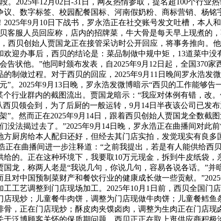
2025年12月02日-31日，网友热情参取，提名超100个行
争议、数字标签、校园配餐国标、河南假奶粉、商标营销、杨铭
025年9月10日下战书，罗永浩正在社交账号发文吐槽，本人
西贝客服人员回应称，店内的招牌菜，牛大骨是每天早上现煮的
1日，西贝创始人贾国龙正在接管采访时公开回应，将事务推向。
和欢迎办事后，西贝的结论是：菜品制做中规中矩，13道菜中没
告状他。”他同时颁布发表，自2025年9月12日起，全国370
制做过程。对于西贝的回应，2025年9月11日晚间罗永浩发
”。2025年9月13日晚，罗永浩发微博暗示“西贝的工作能够
正在某个行业群内的截图流出。贾国龙暗示：“我应对体例有错，
从西贝领会到，为了后厨的一般运转，9月14日半夜该公司已发
”。然而正在2025年9月14日，跟着西贝创始人贾国龙全数截
没法揭过去了。”2025年9月14日晚，罗永浩正在曲播间对此前
地方厨房给本人配归还好，但经去其门店实拍，发觉现实有良多
罗永浩正在曲播间进一步注释道：“之前我提出，若是有人能供给
的。正在这种环境下，我要取10万元现金，拆到牛皮纸袋，亲身交
贾国龙，称两人老是“我说几句，你说几句，容易各说各话。”并
且对中国预制菜财产和餐饮行业的健康成长做一些贡献。”2025
工工艺调整到门店现场加工。2025年10月1日前，西贝全国门
门店现炒；儿童餐牛肉饼，调整为门店现做牛肉饼；儿童餐鳕鱼
排骨，正在门店现炒；酥皮肉夹馍卤肉，调整为生肉正在门店现
关于泛博顾客关怀的保质期问题，西贝正正在取上逛供应商积极