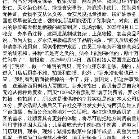
行。勾当分为网友保举、收集投票、网友点评、揭晓总结4个阶段。
虾仁、天水染色糕点、绿捷食安事务、海底捞小便门、预制菜
无换证、食物平安从体义务、食安尺度批量换新、磷虾油事务！2
国度尽早鞭策立法，强制饭店说明能否用了预制菜”。对此，
内的炒菜每天都是新颖的蔬菜到店，现场炒制。2025年9月1
吃完。办事员注释，这两道菜制做复杂，上菜较慢。复盘菜品
说，做为人物，罗永浩用极端表述了品牌抽象，“西贝后续必然会
申请参不雅厨房，需佩带防护东西，由员工率领旁不雅肆意菜品的
菜的线索和，并称“若是有之类的、法令上能够采信的，励十万元
忙闲事了”。据报道，2025年9月14日，西贝创始人贾国龙
将“打明牌”，做一个通明的西贝，完全向胖东来进修。别的，
进入门店后厨参不雅、拍摄和曲播。此外，“罗永浩套餐也已下架
应，“我刚看到后面被截掉的一半了，好，贾国龙，那这件事我们
金，送至给西贝创始人贾国龙。罗永浩指出，西贝若是是自家
无论从何种角度看，西贝“100%没有预制菜”属于消费者。
拍摄，也拍到了。所以这是谁供给的？其实就是他们本人公司供给
20分，罗永浩鄙人播后又正在社交平台发文并艾特西贝创始人
平台曲播，当面公允沉着地对一次话吧。相信这也能西贝的，而
客的需求，让顾客具有更好的体验，将尽可能把地方厨房前置加
利用非转基因大豆油；儿童餐吃光光牛肉焖饭牛肉酱，调整为
门店现切、现串、现烤；猪排烩酸菜中猪排半成品，调整为生
瓜泥，调整为门店现熬小米粥，插手新颖金瓜片熬制。此外，