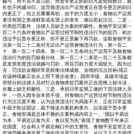
赐与，而不克不及罚款。而责令更正的刻日凡是短短数日，最
长也不跨越30日。这导致违法出产运营者正在责令更正的刻日
内更正了，但之后屡屡再犯，由于的力度太小，食物出产运营
者没有因之形成财富或名望上的丧失，难以惹起注沉。二是，
对类惩罚案件，法律人员缺乏办案的积极性。食物平安法第一
百二十六条对食物出产运营过程节制性违法行为的惩罚，初次
违法予以责令更正和，拒不更正景象下再罚款。这取食物平安
法第一百二十二条对无证出产运营食物违法行为，第一百二
十、第一百二十四条、第一百二十五条对出产运营不及格食物
违法行为的惩罚较着分歧，第一百二十二条至一百二十五条都
是发觉初度违法就赐与罚款，而且罚款力度大或较大。因为过
去，罚没款金额经常是权衡法律成效、业绩的沉点目标(现正
在该种现象正在从上而下逐步改变)，因而市级、县级市场监
管部分的法律人员对打点食物类惩罚案件正在思惟上较冷淡，
步履上缺乏积极性。三是，承担日常监视工做的下层法律人员
中，一些人因专业本质不强，对食物出产运营过程节制性违法
行为注沉度不敷，认为这类违法行为风险不大，正在日常监视
中疏于取证固证，疏于移送办案机构查办，以至疏于责令更
正。食物安满是总体不雅的主要构成内容之一。“国以平易近
为本，平易近以食为天，食以安为先”表现了食物数千年来正
在国度、社会和人平易近糊口中的主要性。食物平安监管正在
市场范畴各项监督工做中该当是沉中之沉。从以下几个方面优