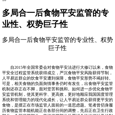
多局合一后食物平安监管的专
业性、权势巨子性
多局合一后食物平安监管的专业性、权势
巨子性
自2015年全国常委会对食物平安法进行大修订以来，食物
平安全过程监管系统获得成立，严沉食物平安风险获得节制，
人平易近群众的饮食平安遭到保障，食物平安形势不竭好转。
可是，相关食物的负面舆情事务仍时有发生，出食物平安监管
机制还存正在不脚，面对坚苦和挑和。如何进一步优化食物平
安监管机制，使其更科学、更高效，更好地顺应我国国度管理
系统和管理能力的现代化成长，让人平易近群众获得更平安的
食物，是摆正在市场监管人面前的一道思虑题。笔者曾切身履
历食物监管本能机能正在各部分间的调整，先后正在卫生行政