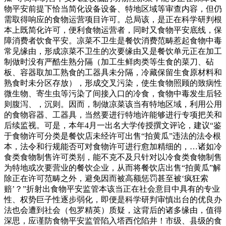
物平安前提下恰当简化设备设备、特地区域等审查内容，但仍
需取得响应的食物运营项目许可。总局该，是正在科学研判根
本上既简化许可，便利食物运营者，同时又食物平安底线，保
障消费者饮食平安。凉菜不卫生是餐饮消费范畴惹起食物中毒
常见缘由，形成凉菜不卫生的次要缘由又是餐饮单元正在加工
制做时没有严酷生熟分隔（加工生鲜肉类等生食的菜刀、砧
板、容器取加工熟食的工器具未分隔，冷藏保留生食原材料和
熟食时未分区存放），形成交叉污染，使生食物照顾的致病性
微生物、寄生虫等污染了间接入口的冷食，食物中毒发生后轻
则腹泻、，沉则。因而，制做凉菜该当有特地区域，利用公用
的食物容器、工器具，当然要进行特地许能够进行专项把关和
后续监视。可是，本年4月一出名大学传授撰文评论，建议“鉴
于食物许可分类是餐饮店未经许可出售“拍黄瓜”违法的法令根
本，法令和行规能否可对食物许可进行愈加精细的，…诸如冷
食类食物制售许可类别，能不克不及只针对以冷食类食物制售
为特地或次要营业的餐饮企业，从而将餐饮店出售“拍黄瓜”解
除正在许可范畴之外，避免因而被高额惩罚甚至被‘疯狂索
赔’？”折射出食物平安监管本该当正在社会意目中具有的专业
性、权势巨子性逐步弱化，即便是科学研判审慎出台的优良办
法也会遭到社会（包罗精英）质疑，这背后的诸多缘由，值得
深思，应谨防食物平安监管陷入塔西佗陷井！市级、县级的食