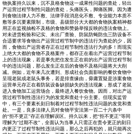
物执案持久以来，沉不及格食物这一成果性问题的查处，轻出
产运营过程节制性问题的查处，头痛医头，脚痛医脚。因为遭
到食物法律人力不敷、法律手段消息化不敷、专业能力本质不
敷等多沉要素限制，市级、县级部分大大都的食物执案精神都
用正在监视抽检不及格的食物和赞扬举报反映的违法食物上。
对未进货检验和记实、未出厂查验、防鼠防蝇防虫三防设备不
合适要求等食物出产运营过程节制中的违法行为查处的少，因
而，食物出产运营者存正在过程节制性违法行为的多！而现实
上绝大大都的食物不及格案件，都存正在着出产运营过程节制
上的违法现象，若是事先把住发生正在前的出产运营过程节制
中的违法问题，那么发生正在后的食物不及格问题将大大削
减。例如，近年来几次遭到、形成社会负面影响的餐饮食物中
呈现老鼠或老鼠头事务，若是排查缘由，毋庸置疑是涉案食物
运营单元存正在着防鼠设备缺损缺失的违法现象，形成了老鼠
进入食物加工运营场合，最终进入餐饮食物。因而，对出产运
营过程节制性违法行为的发觉和查处十分主要。但现实监管
中，有三个要素长刻日制着对过程节制性违法问题的发觉和查
处。一是，良多法律人员对食物平安法第一百二十六条中
的“拒不更正”存正在理解误区。持久以来，把“拒不更正”等同
理解为“过期不改”，全面认为当事人只需正在责令更正的刻日
内更正了过程节制性违法问题，那么之后再犯的，就只能再次