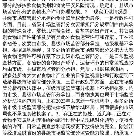
部分能够按照食物类别和食物平安风险情况，确定市、县级市
场监管部分的食物出产许可办理权限。2。 现实工做情况是，
县级市场监管部分承担的食物监管权责为最多。一是行政许可
方面。目前，省级市场监管部分次要承担部分规章明白由其承
担的特殊食物、婴长儿辅帮食物、食盐等的出产许可。其它类
别食物出产许能够及所有类此外食物运营许可和存案，正在很
多省份，次要由市级、县级市场监管部分承担，省级根基不承
担。根据属地准绳，良多处所的市级市场监管部分又把大大都
的食物运营许可和存案下放县级市场监管部分。二是日常监视
查抄方面。各省份的食物出产环节、运营环节的日常监视查抄
均由市级、县级市场监管部分承担。然后，根据属地准绳 ，
很多处所将大大都食物出产企业的日常监视查抄和行政惩罚下
放给县级市场监管部分承担。三是行政惩罚方面。正在市场监
管分析行政法律中，省级市场监管部分根基上不承担执案，均
由市级、县级市场监管部分承担，而食物执案也属于市场监管
分析法律的范围内。正在2023年以来新一轮机构中，很多处所
的市级市场监管部分把法律权下放给城区局，因而很多的市级
局也不承担食物执案了。3。存正在的短处。近几年，正在对
食物平安属地办理准绳的施行过程中呈现绝对化趋势，使得食
物的许可、日常监视查抄和惩罚权责下放得较为完全。除浙江
等经济发财省份的县级市场监管部分监管能力较强，能承担下