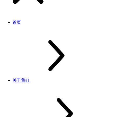
首页
关于我们