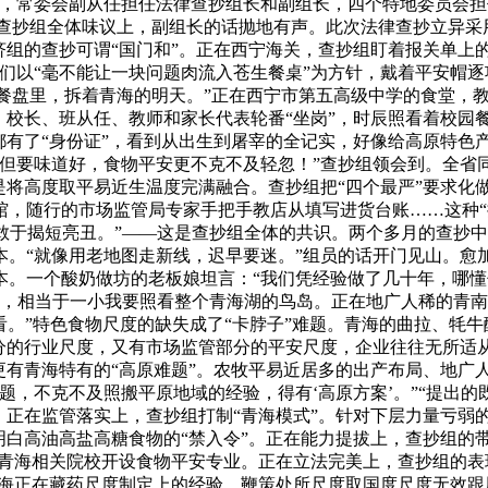
沉，常委会副从任担任法律查抄组长和副组长，四个特地委员会担
的法律查抄组全体味议上，副组长的话抛地有声。此次法律查抄立异采
济组的查抄可谓“国门和”。正在西宁海关，查抄组盯着报关单上
们以“毫不能让一块问题肉流入苍生餐桌”为方针，戴着平安帽逐
的餐盘里，拆着青海的明天。”正在西宁市第五高级中学的食堂，
、校长、班从任、教师和家长代表轮番“坐岗”，时辰照看着校园
都有了“身份证”，看到从出生到屠宰的全记实，好像给高原特色
要味道好，食物平安更不克不及轻忽！”查抄组领会到。全省同一成
是将高度取平易近生温度完满融合。查抄组把“四个最严”要求化
馆，随行的市场监管局专家手把手教店从填写进货台账……这种“
要敢于揭短亮丑。”——这是查抄组全体的共识。两个多月的查抄
“就像用老地图走新线，迟早要迷。”组员的话开门见山。愈加现实
本。一个酸奶做坊的老板娘坦言：“我们凭经验做了几十年，哪懂
90家，相当于一小我要照看整个青海湖的鸟岛。正在地广人稀的
去看。”特色食物尺度的缺失成了“卡脖子”难题。青海的曲拉、牦
部分的行业尺度，又有市场监管部分的平安尺度，企业往往无所适
更有青海特有的“高原难题”。农牧平易近居多的出产布局、地广
题，不克不及照搬平原地域的经验，得有‘高原方案’。”“提出
。正在监管落实上，查抄组打制“青海模式”。针对下层力量亏弱
明白高油高盐高糖食物的“禁入令”。正在能力提拔上，查抄组的带
在青海相关院校开设食物平安专业。正在立法完美上，查抄组的表
青海正在藏药尺度制定上的经验，鞭策处所尺度取国度尺度无效跟