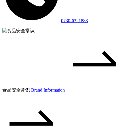
0730-6321888
食品安全常识
Brand Information