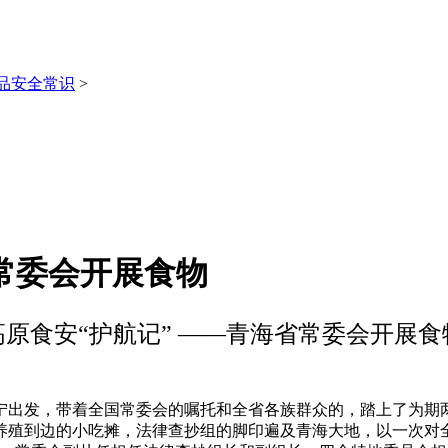
品安全常识
>
省常委会开展食物
高原食安“护航记” ——青海省常委会开展食
发，带着全国常委会的嘱托和全省各族群众的，踏上了为期两
殖到边的小吃摊，法律查抄组的脚印遍及青海大地，以一次对全