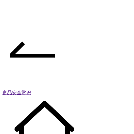
食品安全常识