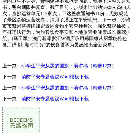
觉的卫生不达标、食物储存不规范等问题，就地下达整改通知
书，明白期限并复查。截至目前，步履累计出动法律人员68人
次，查抄运营单元112家次，下达整改通知书11份，无效规范
了景区食物运营次序，消弭了潜正在平安现患。下一步，沙湾
市市监局将持续加密景区食物平安查抄频次，强化监视抽检，
严打违法行为，为旅客饮食平安和本地旅逛业健康成长保驾护
航。(马卫军）澳门新濠影汇W酒店录用郑国雄从厨掌舵特色
餐厅嬅 以“顺时而食”的饮食哲学为灵感推出全新菜单。
上一篇：
小学生平安从题的国旗下演讲稿（精选12篇）
下一篇：
消防平安专题会议Word模板下载
上一篇：
小学生平安从题的国旗下演讲稿（精选12篇）
下一篇：
消防平安专题会议Word模板下载