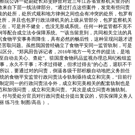
查察院公诉一处副处长郑雯静曾对近三年江苏省查察机关查办的
数来自下层一线法律部分。“通过打点这些案件，发觉有些问责
歧的处所，处所式规和地方律例之间也会有冲突的处所，包罗有
处所，并且也包罗行政法律机关的上级从管部分，包罗监察机关
正在，可是并不健全，也没无形成系统。任何一种监管都不克不
等配合成立法令保障系统。”“该当留意到，共同相关立法的具
沉食物平安事务而降生，具有必然的畅后性，这种呈现问题才进
坚苦取问题。虽然我国曾经确立了食物平安同一监管轨制，可是
分。”郑风田告诉记者，2016年地方一号文件的提法，是地
至自动去关心、查处”。驻国度食物药品监视办理总局纪检组监
事，永久不干事；不求过得硬，但求过得去”的心态，退职不干
。所以，要通过对的问责，倒逼各级干部积极自动地把义务担任
统的食物平安监管行政问责法令轨制亟待成立和完美，“目前行
要制定同一的行政问责法令外，成立和完美相关的配套轨制也是
范和加强问责，成立和完美问责。“其次是成立问责布施轨制。
，付与受处分官员对行政问责处分提出复议的，切实保障义务人
练习生 制图/高岳 ）。