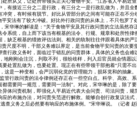
门处所从义，让处所带领实正关心食物平安。”江苏省人平易近
中，有接近三分之二是行政，有三分之一是行政乱做为，并且全
有冲突，有时候有脱节。好比从管部分的之间有可能存正在不分
食物平安法有了较大冲破。好比外行政问责的从体上，不只包罗了
此，宋华琳的解读是：“关于食物平安及其行政问责的立法虽然存
法令系统，自上而下该当有根基的法令、行规、规章和处所性律例
据，缺乏根基的绩效评估法则。相关的轨制往往伴跟着具体的严
“问责尺度不明，干部义务难以界定，是当前食物平安问责的次要
查行政义务时，面临过于错乱的问责群体，具体的义务也会难以区
标，地刚刚会注沉，列取不列，很纷歧样，列入后官员就会情愿以
既要处置乱做为，也要处置。现正在有些带领干部抱着“只需不出
样，这是一种变相，会严沉弱化党的管理能力，损坏党和的抽象
安监管行政问责的法令律例还存正在一些空白点。科学、高效、系
面都需要同一规范，需要同一法制”。对此，宋华琳的是，除了
全异体问责机制，即强化人平易近代表大会问责、司法问责，规
响应的布施办法，对问责失范进行解救。能够自创行政复议法式
逃查义务之后必然要有响应的布施体例。”宋华琳说。（记者 赵丽 