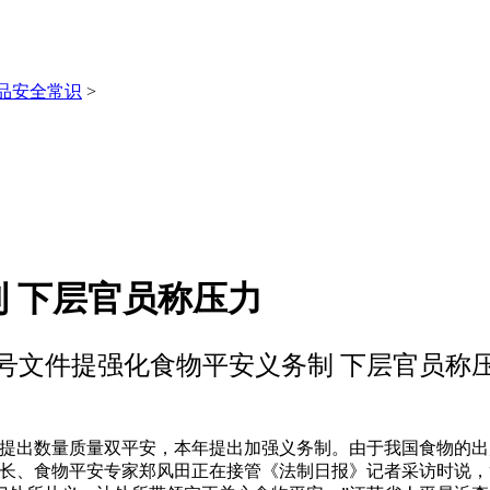
品安全常识
>
 下层官员称压力
号文件提强化食物平安义务制 下层官员称
出数量质量双平安，本年提出加强义务制。由于我国食物的出
院长、食物平安专家郑风田正在接管《法制日报》记者采访时说，