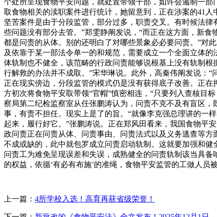
个处所呈现食物平安问题，就处置带领干部，如许会遏制一部
取食物相关的渎职案件进行统计，她留意到，正在涉案的41人
坚苦案件是由于分段监管，部分过多，职责交叉。有时候法律
些问题没有部分去管。”郑雯静阐发说，“而正在这方面，新
都是问责的从体。别的还明白了对哪些景象必必要问责。”对
及依靠于某一部法令单一的和规范，需要成立一个全面立体的
体轨制也不健全，该范畴的行政问责能够说根基上没有轨制根
行解救的办法并不成取。”宋华琳说。此外，高秦伟阐发说：
正在现实傍边，分段监管的模式仍是没有获得底子改善。正在押
方初次将食物平安取带领“官帽”慎密相连，“只要列入查核目
察局第二纪检监察室从任张鹏涛认为，问责不克不及有盲区，
事，有责不担任。现实上是了的旨。“就像李克强总理讲的一
起来，履行好它。”张鹏涛说。正在郑风田看来，我国食物平
政问责正在问责从体、问责事由、问责法式以及义务逃查等方
不成或缺的，此中就包罗成立问责启动轨制。这就要加强和健
问责工为难免呈现误差和失误，成熟健全的问责轨制该当具备
的权益，依循‘有必有布施’的准绳，食物平安监管的工做人员被
上一篇：
4所学校入选！高育再获省级荣誉！
下一篇：
新批改的《食物平安法》全文发布！2025年12月1日