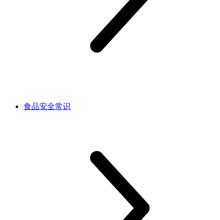
食品安全常识