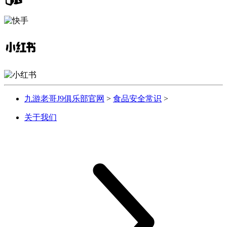
九游老哥J9俱乐部官网
>
食品安全常识
>
关于我们