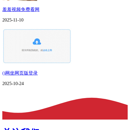
羞羞视频免费看网
2025-11-10
()网坐网页版登录
2025-10-24