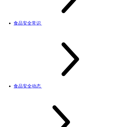
食品安全常识
食品安全动态