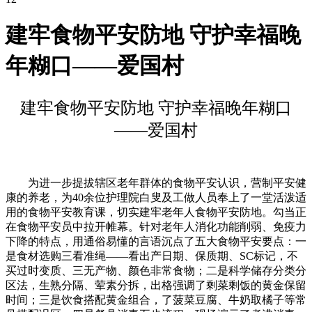
建牢食物平安防地 守护幸福晚
年糊口——爱国村
建牢食物平安防地 守护幸福晚年糊口
——爱国村
为进一步提拔辖区老年群体的食物平安认识，营制平安健
康的养老，为40余位护理院白叟及工做人员奉上了一堂活泼适
用的食物平安教育课，切实建牢老年人食物平安防地。勾当正
在食物平安员中拉开帷幕。针对老年人消化功能削弱、免疫力
下降的特点，用通俗易懂的言语沉点了五大食物平安要点：一
是食材选购三看准绳——看出产日期、保质期、SC标记，不
买过时变质、三无产物、颜色非常食物；二是科学储存分类分
区法，生熟分隔、荤素分拆，出格强调了剩菜剩饭的黄金保留
时间；三是饮食搭配黄金组合，了菠菜豆腐、牛奶取橘子等常