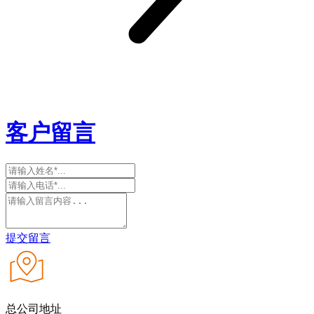
客户留言
提交留言
总公司地址