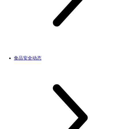
食品安全动态