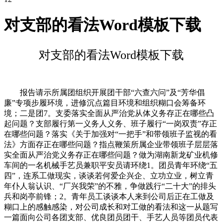
对支部的看法Word模板下载
对支部的看法Word模板下载
报告请示所属团组织开展团干部“六查六问”及“芳华倡
廉”专项步履环境，进修沉点篇目环境和组织糊口会筹备环
境；二是团7。支委落实全面从严治党从体义务存正在哪些凸
起问题？支部履行第一义务人义务、班子履行“一岗双责”存正
在哪些问题？落实《关于加强对“一把手”和带领班子监视的看
法》方面存正在哪些问题？指点鞭策所属企业带领班子层层落
实全面从严治党义务存正在哪些问题？做为湖南新龙矿业机修
车间的一名机械手艺员兼职平安员请环绕1。团员青年环绕“五
四”，连系工做现实，谈谈若何爱企兴企、立功立业，树立青
年仆人翁认识、“厂兴我荣”的不雅，争做践行“二十大”的排头
兵和岗亭前锋；2。青年员工谈谈本人来到公司后正在工做及
糊口上的感触感染，对公司成长和对工做的看法和这一从题写
一篇面向公司各团支部、优良团员团干、手艺人员等团员代表