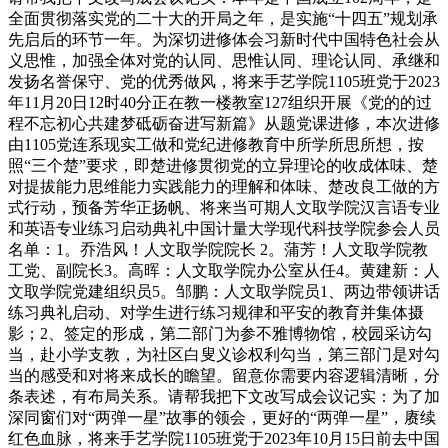
全面贯彻落实党的二十大的开局之年，是实施“十四五”规划承
先启后的环节一年。为深切进修体会习新时代中国特色社会从
义思惟，加强全体对党的认同、思惟认同、理论认同、承继和
发扬名誉保守、党的优秀做风，将来手艺学院1105班党于2023
年11月20日12时40分正在教一楼教室127组织开展《党的的过
程不忘初心共建梦砥砺奋进写新篇》从题党课进修，本次进修
由1105党连系现实工做和党纪进修教育中所学所思所想，按
照“三个楚”要求，即楚进修贯彻党的立异理论的收成体味、楚
对提拔能力思维能力实践能力的理解和体味、楚改良工做的方
式行动，预备芳华正扬帆、将来当可期人文取学院汉言语专业
和英语专业练习启动典礼中国计量大学现代科技学院参会人员
名单：1。乔浩风！人文取学院院长 2。蒲芳！人文取学院教
工党、副院长3。高晖：人文取学院办公室从任4。黄建新：人
文取学院党建组织员5。邹鹏：人文取学院员1、两边带领讲话
练习典礼启动、对学生进行练习规律和平安的教育并集体摄
影；2、签定的形成，第二部门为参不雅博物馆，校园采访勾
当，赴小学支教，为社区白叟义诊权利勾当，第三部门是对勾
当的感受和对将来成长的瞻望。留意你需要内容逻辑清晰，分
条表述，有布局关系。请帮我把下文改写成会议记实：为了加
深同窗们对“两弹一星”故事的领会，更好的“两弹一星”，赓续
红色血脉，将来手艺学院1105班党于2023年10月15日前去中国