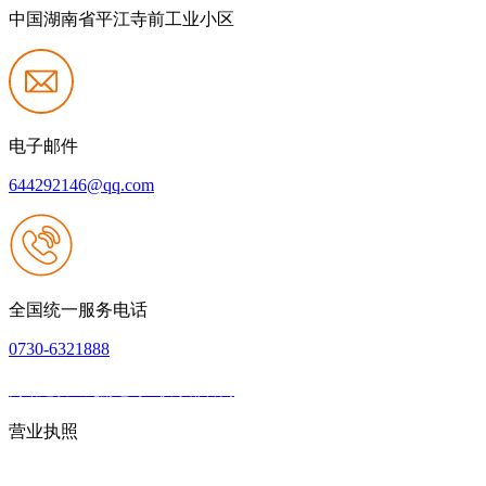
中国湖南省平江寺前工业小区
电子邮件
644292146@qq.com
全国统一服务电话
0730-6321888
网站建设：九游老哥J9俱乐部官网
|
网站地图
本网站支持IPV6
营业执照