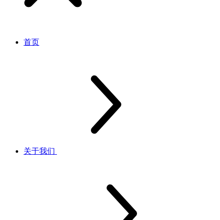
首页
关于我们