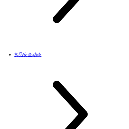
食品安全动态