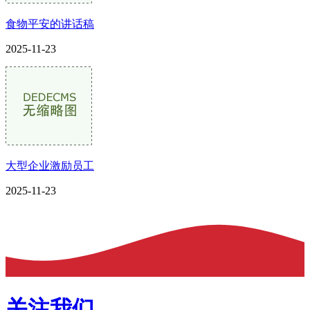
食物平安的讲话稿
2025-11-23
大型企业激励员工
2025-11-23
关注我们