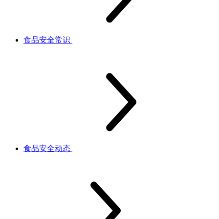
食品安全常识
食品安全动态