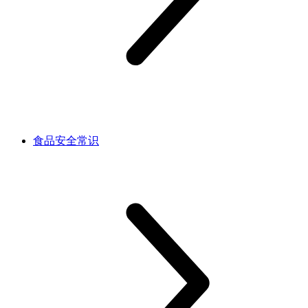
食品安全常识