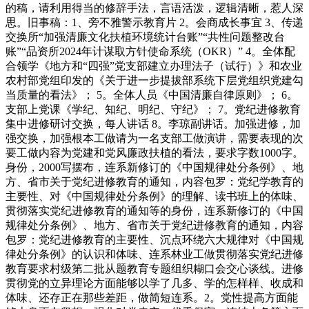
的稿，请利用得当的修辞手法，言语活泼，逻辑清晰，惹人深
思。旧事稿：1、旁不雅警示教育片 2。会商成长事宜 3、传递
交换所“加强清廉文化扶植环境统计台账”“共性问题整改台
账”“品资所2024年计谋取方针使命系统（OKR）” 4。全体配
合领学《地方和“四强”党支部建立办理法子（试行）》和农业
农村部党组印发的《关于进一步提拔部系统下层党组织党建勾
当质量的看法》； 5。全体人员《中国清廉自律原则》； 6。
支部上党课《学纪、知纪、明纪、守纪》； 7。党纪进修教育
集中进修研讨交换，每人讲话 8。李琼副讲话。加强进修，加
强交换，加强根本工做请为一名支部工做演讲，需要表现的次
要工做内容为党建和党风廉政扶植的看法，要求字数1000字。
身份，2000写摆布，连系新修订的《中国规律处分条例》、地
方、省市关于党纪进修教育的通知，内容包罗：党纪学教育的
主要性、对《中国规律处分条例》的理解、读书班上的体味、
贯彻落实党纪进修教育的通知等的身份，连系新修订的《中国
规律处分条例》、地方、省市关于党纪进修教育的通知，内容
包罗：党纪进修教育的主要性、沉点环绕六大规律对《中国规
律处分条例》的认识和体味、连系林业工做贯彻落实党纪进修
教育要求村级第二批从题教育专题组织糊口会交心谈线。进修
贯彻党的立异理论方面能够以学了几多、学的怎样样、收成和
体味、还存正在那些差距，做简短连系。2。党性提高方面能