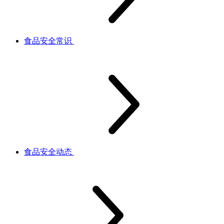
食品安全常识
食品安全动态