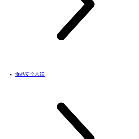
食品安全常识