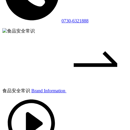
0730-6321888
食品安全常识
Brand Information