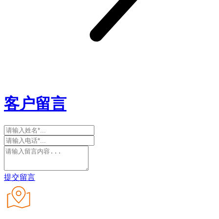
客户留言
提交留言