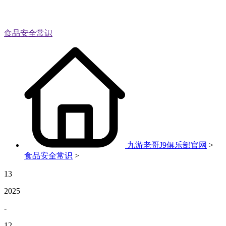
食品安全常识
九游老哥J9俱乐部官网
>
食品安全常识
>
13
2025
-
12