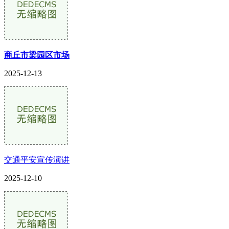
商丘市梁园区市场
2025-12-13
交通平安宣传演讲
2025-12-10