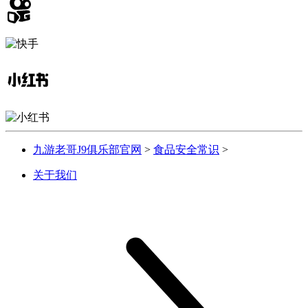
九游老哥J9俱乐部官网
>
食品安全常识
>
关于我们