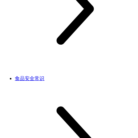
食品安全常识