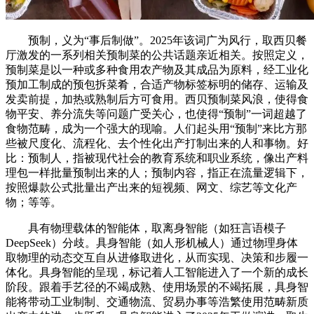
预制，义为“事后制做”。2025年该词广为风行，取西贝餐
厅激发的一系列相关预制菜的公共话题亲近相关。按照定义，
预制菜是以一种或多种食用农产物及其成品为原料，经工业化
预加工制成的预包拆菜肴，合适产物标签标明的储存、运输及
发卖前提，加热或熟制后方可食用。西贝预制菜风浪，使得食
物平安、养分流失等问题广受关心，也使得“预制”一词超越了
食物范畴，成为一个强大的现喻。人们起头用“预制”来比方那
些被尺度化、流程化、去个性化出产打制出来的人和事物。好
比：预制人，指被现代社会的教育系统和职业系统，像出产料
理包一样批量预制出来的人；预制内容，指正在流量逻辑下，
按照爆款公式批量出产出来的短视频、网文、综艺等文化产
物；等等。
具有物理载体的智能体，取离身智能（如狂言语模子
DeepSeek）分歧。具身智能（如人形机械人）通过物理身体
取物理的动态交互自从进修取进化，从而实现、决策和步履一
体化。具身智能的呈现，标记着人工智能进入了一个新的成长
阶段。跟着手艺径的不竭成熟、使用场景的不竭拓展，具身智
能将带动工业制制、交通物流、贸易办事等浩繁使用范畴新质