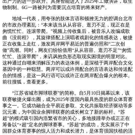
出产力的进一步跃升。具身智能进入了2025年工做演讲，取生
物制制、6G一路被列为需要沉点培育的将来财产。
地域一代表，用夸张的肢体言语和顿挫无力的腔调台北市
的市政办理紊乱：“本来该当从从容容、逛刃不足，现正在是
匆慌忙忙、连滚带爬。”视频上传收集后，被音乐人改编成歌
曲《没前程》，其旋律搭配上演唱者戏剧化的情感表达，敏捷
正在收集上走红，激发两岸网平易近的普遍仿照和“二次创
做”高潮。同时，网友们纷纷借用“从从容容、逛刃不足”“匆慌
忙忙、连滚带爬”，来讥讽抱负形态取现实困境的明显对比。
这种通过自嘲来消解压力的表达体例，是深植于两岸配合文化
基因中的一种聪慧。两岸可以或许用配合的言语表达和传送配
合的情感，是这一风行语可以或许正在两岸配合爆火的根本。
前往搜狐，查看更多。
“江苏省城市脚球联赛”的简称。自5月10日揭幕以来，该
联赛敏捷火爆出圈，成为2025年度国内最具热度的群众体育赛
事之一。它成功融合全平易近参取、文化共振取经济驱动等多
沉元素，为中国业余脚球联赛的成长树立了新的标杆。“苏
超”的模式吸引国内浩繁省市的关心，多地接踵举办或正正在
筹备以“×超”定名的脚球赛事。“苏超”的成功，充实展示了中
国群众体育赛事的惊人活力和成长潜力，是体育强国扶植的活