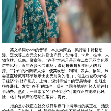
英文单词goods的音译，本义为商品，风行语中特指动
漫、逛戏等二次元文化的衍出产品，如海报、卡片、挂件、人
物立牌、玩偶、徽章等。“谷子”本来只是正在二次元亚文化圈
层中风行，近年逐步公共市场，遭到越来越多年轻人的逃
捧。“谷子”的出圈取火爆，使其设想、制制、发卖、物流、展
会甚至珍藏等环节展示出史无前例的活力，催生出被称为“谷
子经济”的财产形态。上海、深圳等城市的贸易地标，出现出
很多展现、发卖“谷子”的场合，吸引全国各地的年轻人前往打
卡消费。然而，一派繁荣的“谷子经济”可能存正在泡沫化风
险，此中躲藏着的感动性消费，需要。
指的是小我正在社交或日常糊口中展示出的实正在、活泼