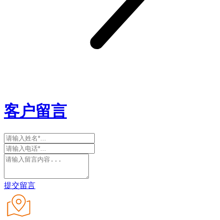
客户留言
提交留言