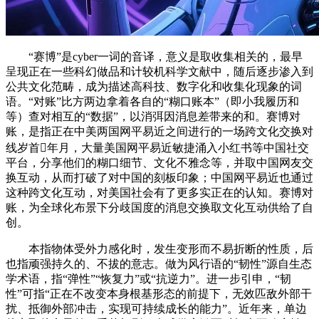
“赛博”是cyber一词的音译，意义是取收集相关的，最早
呈现正在一些科幻做品和计较机科学文献中，随后逐步渗入到
公共文化范畴，成为描述高科技、数字化和收集化现象的词
语。“对账”比方两边拿着各自的“糊口账本”（即小我履历和
等）查对相互的“数据”，以消弭因消息差带来的和。赛博对
账，是指正在中美两国网平易近之间进行的一场跨文化交换对
线岁首年月，大量美国网平易近敏捷涌入小红书等中国社交
平台，分享他们的糊口细节、文化不雅念等，并取中国网友交
换互动，从而打破了对中国的刻板印象；中国网平易近也通过
这种跨文化互动，对美国社会有了更多实正在的认知。赛博对
账，为全球化布景下分歧国度的消息交换取文化互动供给了自
创。
本指物体受外力感化时，发生变形而不易折断的性质，后
也指顽强持久的、不拔的意志。做为风行语的“韧性”源自生态
学术语，指“弹性”“恢复力”或“抗逆力”。进一步引申，“韧
性”可指“正在不改变本身根基形态的前提下，无效匹敌外部干
扰、抵御外部冲击，实现可持续成长的能力”。近年来，单边