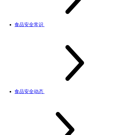
食品安全常识
食品安全动态