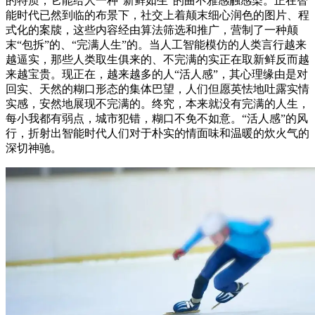
的特质，它能给人一种“新鲜如生”的曲不雅感触感染。正在智
能时代已然到临的布景下，社交上着颠末细心润色的图片、程
式化的案牍，这些内容经由算法筛选和推广，营制了一种颠
末“包拆”的、“完满人生”的。当人工智能模仿的人类言行越来
越逼实，那些人类取生俱来的、不完满的实正在取新鲜反而越
来越宝贵。现正在，越来越多的人“活人感”，其心理缘由是对
回实、天然的糊口形态的集体巴望，人们但愿英怯地吐露实情
实感，安然地展现不完满的。终究，本来就没有完满的人生，
每小我都有弱点，城市犯错，糊口不免不如意。“活人感”的风
行，折射出智能时代人们对于朴实的情面味和温暖的炊火气的
深切神驰。