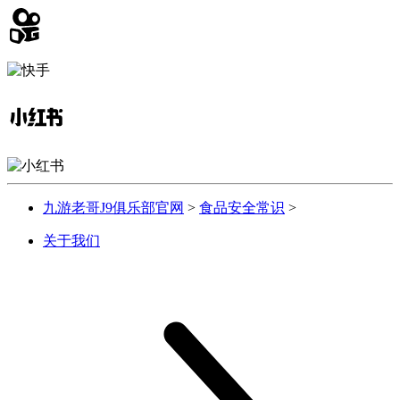
九游老哥J9俱乐部官网
>
食品安全常识
>
关于我们