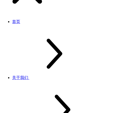
首页
关于我们