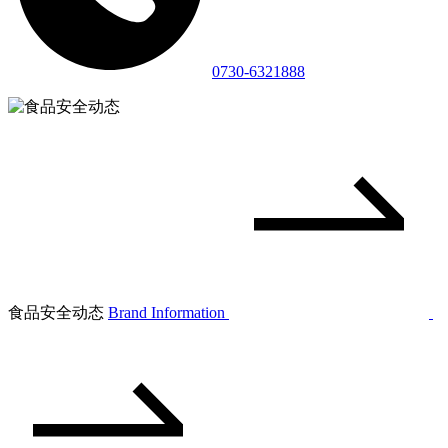
0730-6321888
食品安全动态
Brand Information