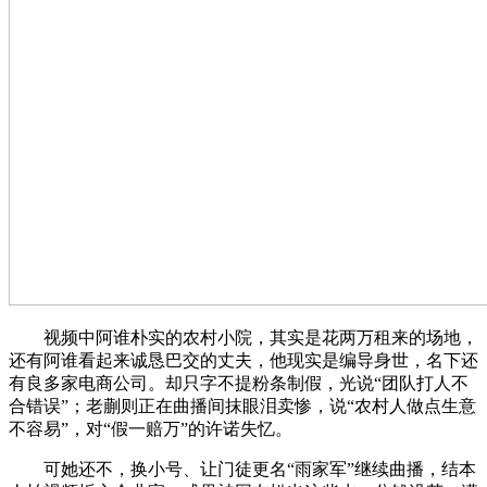
视频中阿谁朴实的农村小院，其实是花两万租来的场地，
还有阿谁看起来诚恳巴交的丈夫，他现实是编导身世，名下还
有良多家电商公司。却只字不提粉条制假，光说“团队打人不
合错误”；老蒯则正在曲播间抹眼泪卖惨，说“农村人做点生意
不容易”，对“假一赔万”的许诺失忆。
可她还不，换小号、让门徒更名“雨家军”继续曲播，结本