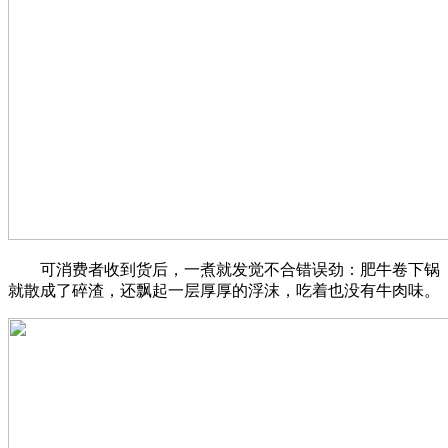
可消费者收到货后，一煮就发觉不合错误劲：肥牛卷下锅
就散成了碎渣，还飘起一层厚厚的浮沫，吃着也没有牛肉味。