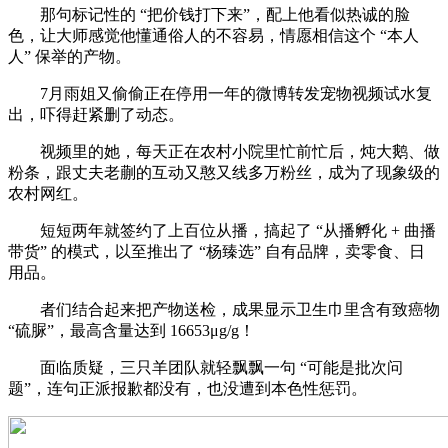
那句标记性的 “把价钱打下来”，配上他看似热诚的脸
色，让大师感觉他懂通俗人的不容易，情愿相信这个 “本人
人” 保举的产物。
7月雨姐又偷偷正在停用一年的微博转发宠物视频试水复
出，吓得赶紧删了动态。
视频里的她，每天正在农村小院里忙前忙后，炖大鹅、做
粉条，跟丈夫老蒯的互动又憨又线多万粉丝，成为了现象级的
农村网红。
短短两年就签约了上百位从播，搞起了 “从播孵化 + 曲播
带货” 的模式，以至推出了 “杨臻选” 自有品牌，卖零食、日
用品。
者们结合起来把产物送检，成果显示卫生巾里含有致癌物
“硫脲”，最高含量达到 16653μg/g！
面临质疑，三只羊团队就轻飘飘一句 “可能是批次问
题”，连句正派报歉都没有，也没遭到本色性惩罚。