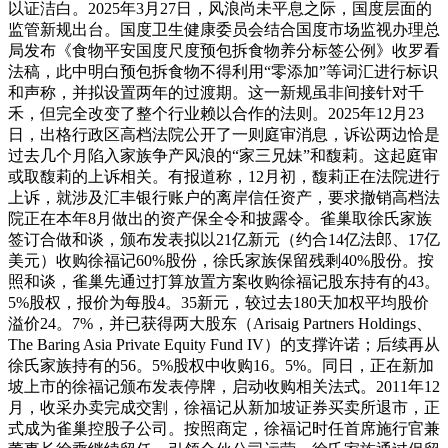
以证洁白。2025年3月27日，风浪尚未平息之际，国度层面的
监管新规出台。国度卫生健康委员会结合国度市场监视办理总
局发布《食物平安国度尺度预包拆食物养分标签公例》收罗看
法稿，此中明白预包拆食物不得利用“零添加”等词汇进行标识
和声称，并拟设置两年的过渡期。这一新规虽非间接针对千
禾，但完全改变了整个行业赖以合作的法则。2025年12月23
日，出格行政区高档法院公开了一则庭审消息，诉讼两边恰是
过去几个月陷入家族争产风浪的“家三兄妹”和馥莉。这起庭审
或取馥莉的上诉相关。有报道称，12月初，馥莉正在法院进行
上诉，就涉及汇丰银行账户的离岸信任资产，要求撤销高档法
院正在本年8月做出的资产保全令和披露令。雀巢取徐氏家族
签订合做和谈，颁布发表拟以21亿新元（约合14亿法郎、17亿
美元）收购徐福记60%股份，徐氏家族保留残剩40%股份。按
照和谈，雀巢先通过打算放置方案收购徐福记股东持有的43。
5%股权，报价为每股4。35新元，较过去180天加权平均股价
溢价24。7%，并已获得两大股东（Arisaig Partners Holdings、
The Baring Asia Private Equity Fund IV）的支撑许诺；后续再从
徐氏家族持有的56。5%股权中收购16。5%。同日，正在新加
坡上市的徐福记颁布发表停牌，启动收购相关法式。2011年12
月，收采办卖完成交割，徐福记从新加坡证券买卖所退市，正
式成为雀巢控股子公司。按照商定，徐福记时任首席施行官兼