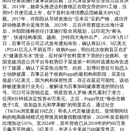
阳出任集团施行董事及副总裁，正式深度参取企业焦点运营决
策。2015年，她牵头推进达利食物正在联交所的IPO工做，仅
用9个月便完成上市，创下昔时全球消费品范畴最大IPO记
载。2017年，许阳阳从导研发推出“豆本豆”豆奶产物，成功开
辟动物基养分蓝海市场。2023年，正在许世辉提出出海计谋
后，许阳阳接棒担任计谋施行取全局规划，以印尼为“桥头
堡”，快速结构泰国、越南、沙特四大海外出产。2025年3月17
日，百事可乐公司正式发布通知布告，确认将以19。5亿美元
（约141亿元人平易近币）收购Poppi，明白此次收购旨正在扩
大“健康苏吊水”营业，应对保守饮料需求下滑的行业挑和。全
国党媒消息公共平台等权势巨子渠道第一时间对该通知布告进
行了披露，确认了买卖焦点细节。此前，彭博社曾征引知恋人
士动静披露，百事正处于收购Poppi的最初构和阶段，买卖估
值超15亿美元，因为构和保密性质，存正在延迟可能性。该动
静敏捷激发行业关心，被解读为百事加码健康赛道的明白信
号。可口可乐营销总监、明星投资人罗翰·奥扎看到了潜力，
仅用8分钟就决定投资40万美元。之后，Poppi凭仗“每份含糖
低于5克、添加益生元和苹果醋”的明显卖点，通过社交
（TikTok浏览量超10亿次）和名人代言敏捷走红。疫情期间结
构的电商曲销模式也帮推其销量指数级增加，2020年发卖额同
比增加达531%。至2024年，其年营收已从2018年的约60万美
元飙升至跨越5。5亿美元，并进入全美超7500家零售店。10