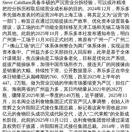
Steve Cahillane具备丰硕的严沉营业分拆经验，可以或许精准
把控分拆历程取后续营业成长标的目的。2024年12月，养乐多
率先颁布发表封闭运营20年的上海工场，将其定义为“运营”的
一部门，称旨正在通过沉组提拔出产效率、优化资本设置装备
摆设，该工场的出产功能全面转移至天津工场和无锡工场等国
内其他。此前的2025年10月，养乐多本社发布通知布告，明白
广州第一工场于11月30日正式封闭，将原有“广州一厂+广州二
厂+佛山工场”的三厂体系体例整合为两厂体系体例，实现运营
资本集中。广州益力多公关部担任人回应称，此举是基于全体
计谋规划，焦点缘由是工场设备老化，目标是优化出产系统、
提拔产能操纵率，加强中国市场所作力。接连关厂的间接缘由
是销量的大幅、持续性下滑。公开数据显示，养乐多正在华全
体日销量已从巅峰期的760。9万瓶，跌至2025年上半年的
447。2万瓶。做为营业沉镇的华南市场萎缩更为严沉：担任广
东、海南两省的广州益力多，其日均销量从2021年的282万
瓶，骤降至2025年第一季度的149万瓶，近乎腰斩。2025年11
月，出名闽企达利食物集团正式官宣严沉人事调整，创始人许
世辉之女许阳阳正式接任集团总裁，标记着这家年营收超200
亿元的食物巨头成功完成代际交代，进入“二代掌舵”的全新成
长阶段。此前的2025年11月12日，达利食物集团曾经通过渠道
及权势巨子披露，许阳阳将正式接任集团总裁。2014年，许阳