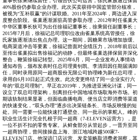
董事长徐乘继续留任，引领合伙公司运营，徐氏家族通过保留
40%股份仍参取企业办理。此次买卖获得中国监管部分核准，
被视为“互补双赢”的计谋联婚。2011年至2024年，两边进入深
度整合阶段。雀巢逐渐派驻高管参取办理，2012年时任雀巢大
中华区董事长狄可为出任徐福记董事长，徐乘留任副董事长；
2015年7月后，徐福记总司理职位改由雀巢系统高管接任，徐
氏家族逐渐淡出焦点办理。这一期间，因糖果市场增加放缓、
电商渠道冲击等要素，徐福记曾面对业绩压力，2018年前后以
至传出雀巢拟出售徐福记的动静，但最终雀巢选择保留并深化
整合，鞭策徐福记转型。2025年6月，同一企业发布人事情动
通知布告，颁布发表时任总司理黄钊凯、李清田因任期届满卸
任，同时录用原同一超商股份无限公司协理峰为新任总司理，
录用自6月10日起正式生效。此次变更终结了同一企业实行六
年的“双总司理制”。早正在2019年，为推进亚洲化计谋，同一
设立了双总司理架构，别离担任中国地域市场取海外市场。初
期该轨制结果显著，但面临曲播电商、便当店立即消费等渠道
的快速变化，“双头办理”逐步出决策链条长、市场反映慢的短
处。同一需要一位能快速打通壁垒、同一批示的掌舵人。峰的
职业生活生计完全扎根于同一超商（7-ELEVEN运营方），是
一位不折不扣的零售专家。从鲜食部分从管起步，一晋升至同
一超商协理，曾间接操盘上海、浙江地域跨越500家7-
ELEVEN门店。他深谙门店运营、发卖策略取消费者洞察，其