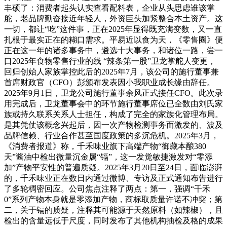
丰硕了：消费者起头认实查看配料表，企业从头思虑谁该掌
舵，老品牌勤奋接近年轻人，外资巨头加紧整合本土资产。这
一切，都让“吃”这件事，正在2025年显得既充满变数，又一直
扎根于最实正在的糊口需求。平易近以食为天，《零售圈》便
正在这一年的诸多事务中，遴选十大事务，和诸位一路，尝一
口2025年食物零售行业的线 “辣条第一股”卫龙掌舵人变更，
回归创始人家族掌控此后的2025年7月，该公司的施行董事兼
首席财政官（CFO）彭颁布发表因小我职业成长缘由辞任。
2025年9月1日，卫龙公司施行董事余风正式接任CFO。此次录
用完成后，卫龙董事会中的环节施行董事席位已全数由刘氏家
族或持久联系关系人士担任，构成了完全的家族化管理布局。
是其凭仗该概念兴起后，因一次产物检测事务而激发的、波及
品牌信赖、行业合作甚至国度政策的多沉危机。2025年3月，
《消费者报道》称，千禾味业旗下高端产物“御藏本酿380
天”酱油中检出微量沉金属“镉”，这一发觉敏捷激发对“零添
加”产物平安性的普遍质疑。2025年3月20日至24日，面临澎湃
的，千禾味业正在数日内通过微博、专访及正式通知布告进行
了多轮稠密回应。公司焦点注释了两点：第一，强调“千禾
0”系列产物本身就是零添加产物，商标取质量许诺不冲突；第
二，关于镉的质疑，注释其可能源于天然原料（如辣椒），且
检出的含量远低于尺度，同时发布了其他机构抽检及格的成果