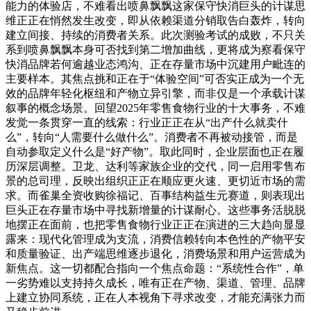
能力的体验店，不难看出喷鼻飘飘这家保守快消巨头的计谋思
维正正在悄然发生改变，即从依赖渠道分销取告白轰炸，转向
建立间接、持续的消费者关系。此次测验考试的成败，不只关
系到喷鼻飘飘本身可否找到第二增加曲线，更将成为察看保守
快消品牌若何逾越业态鸿沟、正在存量市场中沉建用户毗连的
主要样本。其焦点挑和正在于“体验空间”可否实正成为一个无
效的品牌年轻化枢纽和产物立异引擎，而非仅是一个承载计谋
叙事的概念场景。回望2025年零售食物行业的十大事务，不难
发觉一条贯穿一直的线索：行业正正在从“出产什么就卖什
么”，转向“人需要什么做什么”。消费者不再被动接管，而是
自动参取定义什么是“好产物”。取此同时，企业层面也正在履
历深层调整。卫龙、达利等家族企业的交代，同一启用零售布
景的总司理，反映出组织正正在顺应更火速、更切近市场的需
求。而雀巢全资收购徐福记、百事结构益生元赛道，则表现出
巨头正在存量市场中寻找新增量的计谋耐心。这些事务活脱脱
地摆正在面前，也把零售食物行业正正在演进的三大趋向显显
露来：现代化管理成为支流，消费信赖转向本色性的产物平安
和质量验证、出产端思维逐步退化，消费场景和用户运营成为
新焦点。这一切都配合指向一个焦点命题：“系统性合作”，单
一劣势难以支持持久成长，唯有正在产物、渠道、管理、品牌
上建立协同系统，正在人本视角下寻求改变，才能充满张力而