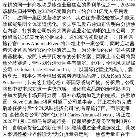
深耕的同一超商板块是该企业最焦点的盈利单位之一，2024年
该板块归并营收达3379亿元新台币（约合821亿元人平易近
币），占同一集团总营收的58%，其过往办理经验被认为能无
效赋能集团全体渠道优化。卡夫亨氏发布通知布告明白分拆焦
点内容，打算将公司拆分为两家营业定位清晰的上市公司，并
预留高达3亿美元的分拆成本。通知布告初期提及，时任首席
施行官Carlos Abrams-Rivera将带领此中一家公司，同时启动酱
料营业首席施行官的全球遴选工做，为分拆后的办理架构搭建
奠基根本。按照卡夫亨氏发布的分拆方案，两家上市公司将聚
焦分歧赛道，营业划分清晰且各有侧沉。此中，全球风味提拔
公司（Global Taste Elevation Co。）以国际化营业为焦点，囊
括亨氏、味事达等全球出名酱料调味品品牌，以及Kraft Mac
& Cheese（卡夫芝士通心粉）等国际畅销产物。分拆后，公司
将集中资本深耕这一劣势范畴，强化焦点品牌的全球影响力，
并加大新兴市场开辟力度，填补市场增加乏力的短板。按照放
置，Steve Cahillane将同时插手公司董事会，并正在分拆完成
后兼任拆分后“全球风味提拔公司”的首席施行官。而原定带
领“食物杂货公司”的时任CEO Carlos Abrams-Rivera，将正在
2026年1月1日卸任首席施行务，仅保留参谋身份至昔时3月6
日，食物杂货营业的新任掌门则继续通过全球遴选发生。此次
人事调整被业界解读为“为分拆量身定制”，焦点考量正在于