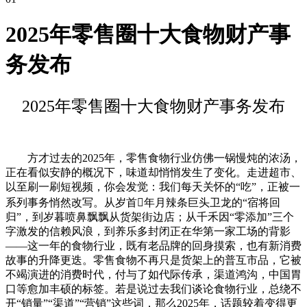
2025年零售圈十大食物财产事
务发布
2025年零售圈十大食物财产事务发布
方才过去的2025年，零售食物行业仿佛一锅慢炖的浓汤，
正在看似安静的概况下，味道却悄悄发生了变化。走进超市、
以至刷一刷短视频，你会发觉：我们每天关怀的“吃”，正被一
系列事务悄然改写。从岁首年月辣条巨头卫龙的“宿将回
归”，到岁暮喷鼻飘飘从货架街边店；从千禾因“零添加”三个
字激发的信赖风浪，到养乐多封闭正在华第一家工场的背影
——这一年的食物行业，既有老品牌的回身摸索，也有新消费
故事的升降更迭。零售食物不再只是货架上的普互市品，它被
不竭演进的消费时代，付与了如代际传承，渠道鸿沟，中国胃
口等愈加丰硕的标签。若是说过去我们谈论食物行业，总绕不
开“销量”“渠道”“营销”这些词，那么2025年，话题较着变得更