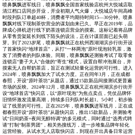
喷鼻飘飘进军线日，喷鼻飘飘全国首家线验店杭州大悦城店取
清江档口店同步开业，开业初期人气火爆，大悦城店午间高峰
时段列队订单超40杯，消费者平均期待时间15—30分钟。喷鼻
飘飘对线下现制茶饮营业的谋划由来已久。早正在2019年，品
牌成心择机进行线下奶茶连锁店营业的摸索。这标记着将品牌
从零售货架延长到线下陌头的设法，正在计谋层面已起头萌
芽。到了2023岁尾，喷鼻飘飘就正在杭州西湖湖滨步行街开设
了首家快闪“地球首店”，从打“一杯两泡”原叶现泡轻乳茶，激
发了消费者的列队体验。同期，喷鼻飘飘还测验考试了取零食
连锁店“妻子大人”合做的“寄生”模式，设置自帮冲泡展台，并
摸索无人自帮奶茶店，旨正在测试轻量化运营的可行性。进入
2024年，喷鼻飘飘加大了试水力度。正在同年3月，正在成都
春熙，开设“原叶茶坊”从题店，通过15款新品间接测试更普遍
市场的反映。2024年12月，喷鼻飘飘又正在杭州湖滨步行街开
设“地球首店”快闪店，以“原叶现泡”为焦点卖点，凭仗品牌怀
旧情怀激发流量高潮，持续多日列队时长超1。5小时，初步验
证了线景的可行性。正在2025年，喷鼻飘飘进军线月，正在成
都春熙开设“原叶茶坊”从题快闪店，推出15款新品，并测验考
试“日间奶茶+夜间无醇特调”的多元模式，同时通过“选秀式聘
请”打制“制茶男团”，相关热搜线万，进一步堆集品牌年轻化
运营经验。从试水无人店取快闪店，到现在开出具备日常运营