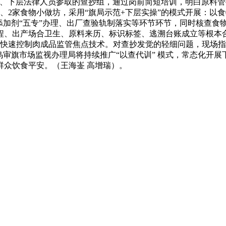
头、下层法律人员参取的查抄组，通过岗前简短培训，明白原料
、2家食物小做坊，采用“旗局示范+下层实操”的模式开展：以
添加剂“五专”办理、出厂查验轨制落实等环节环节，同时核查食
程、出产场合卫生、原料来历、标识标签、逃溯台账成立等根本合
和快速控制肉成品监管焦点技术。对查抄发觉的轻细问题，现场指
乌审旗市场监视办理局将持续推广“以查代训” 模式，常态化开
群众饮食平安。（王海崟 高增瑞）。