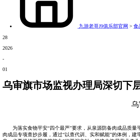
九游老哥J9俱乐部官网
>
食
28
2026
-
01
乌审旗市场监视办理局深切下
乌
为落实食物平安“四个最严”要求，从泉源防备肉成品质量平
肉成品专项查抄步履，通过“以查代训、实和赋能”的体例，建