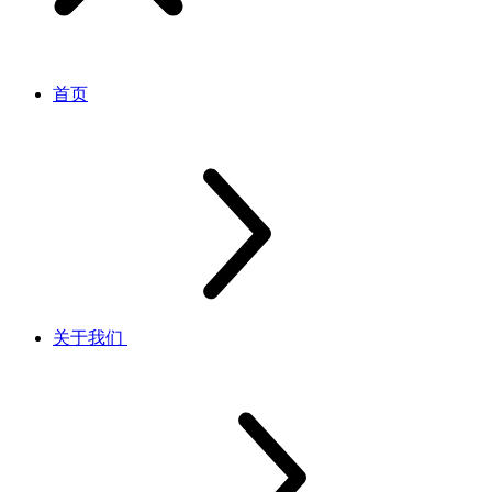
首页
关于我们