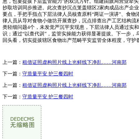
患，也要提拔下层监管能力”的双沉方针。组建由旗局营业牵
抄取培训同步推进。此次查抄沉点笼盖辖区2家肉成品出产企业
要点，手把手指点下层法律人员核查原料“两证一演讲”、食物
律人员从导对食物小做坊开展查抄，沉点排查出产工艺结构流
类轻细问题4个，未发觉严沉平安现患，下层法律人员通过实
识；通过“以查代训”，监管实操能力获得显著提拔。下一步，
回头看，切实提拔辖区食物出产范畴平安监管全体程度，守护
上一篇：
租借证照虚构照片线上光鲜线下净乱……河南郑
下一篇：
守质量平安 护三餐四时
上一篇：
租借证照虚构照片线上光鲜线下净乱……河南郑
下一篇：
守质量平安 护三餐四时