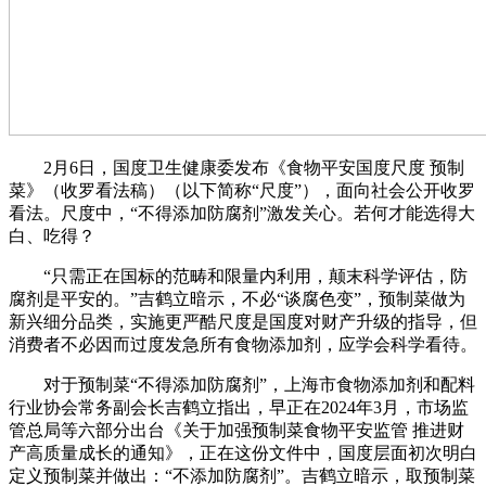
2月6日，国度卫生健康委发布《食物平安国度尺度 预制
菜》（收罗看法稿）（以下简称“尺度”），面向社会公开收罗
看法。尺度中，“不得添加防腐剂”激发关心。若何才能选得大
白、吃得？
“只需正在国标的范畴和限量内利用，颠末科学评估，防
腐剂是平安的。”吉鹤立暗示，不必“谈腐色变”，预制菜做为
新兴细分品类，实施更严酷尺度是国度对财产升级的指导，但
消费者不必因而过度发急所有食物添加剂，应学会科学看待。
对于预制菜“不得添加防腐剂”，上海市食物添加剂和配料
行业协会常务副会长吉鹤立指出，早正在2024年3月，市场监
管总局等六部分出台《关于加强预制菜食物平安监管 推进财
产高质量成长的通知》，正在这份文件中，国度层面初次明白
定义预制菜并做出：“不添加防腐剂”。吉鹤立暗示，取预制菜