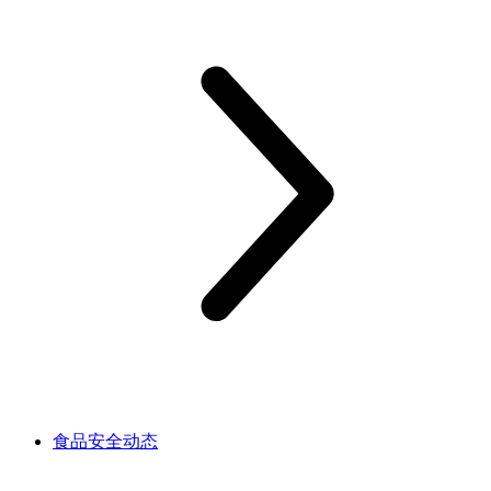
食品安全动态