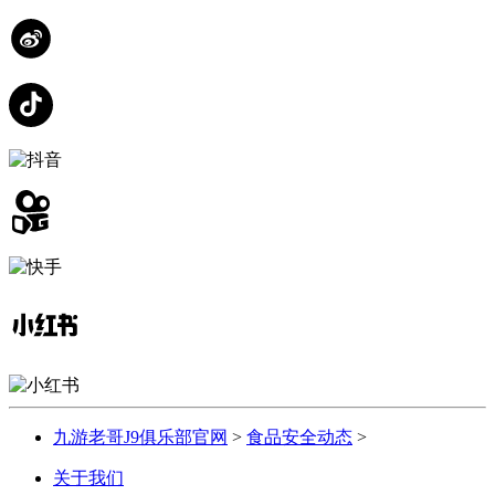
九游老哥J9俱乐部官网
>
食品安全动态
>
关于我们