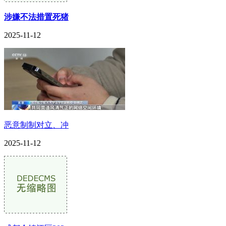
涉嫌不法措置死猪
2025-11-12
恶意制制对立、冲
2025-11-12