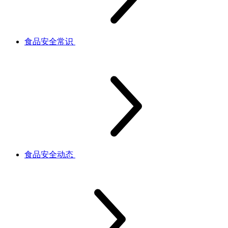
食品安全常识
食品安全动态