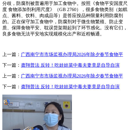
分歧，防腐剂被普遍用于加工食物中。按照《食物平安国度尺
度 食物添加剂利用尺度》（GB 2760），很多食物类别（如糕
点、酱料、饮料、肉成品等）是答应按品种限量利用防腐剂
的。正在保守加工食物中，防腐剂对于微生物繁殖、防止变
质、保障食物平安、耽误货架期起到了环节感化。没有它们，
良多食物无法平安地实现规模化出产和近程畅通。
上一篇：
广西南宁市市场监视办理局2026年除夕春节食物平
下一篇：
龚翔普法 反转！吃娃娃菜中毒夫妻竟是自导自演
上一篇：
广西南宁市市场监视办理局2026年除夕春节食物平
下一篇：
龚翔普法 反转！吃娃娃菜中毒夫妻竟是自导自演