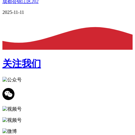
成都会锦江区202
2025-11-11
关注我们