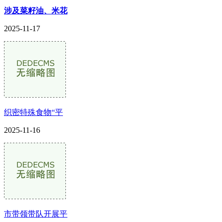
涉及菜籽油、米花
2025-11-17
织密特殊食物“平
2025-11-16
市带领带队开展平