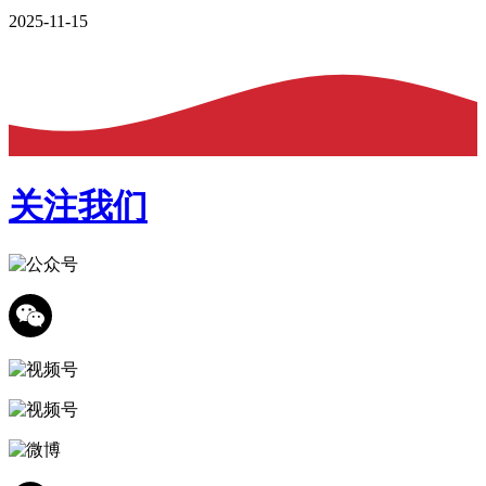
2025-11-15
关注我们