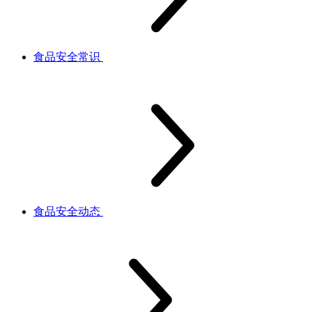
食品安全常识
食品安全动态