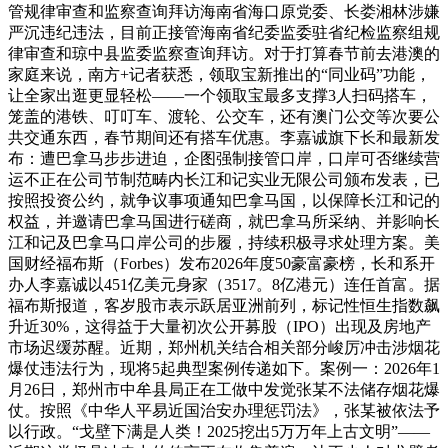
管规律审查和监察查询拜访海南省海口原党委、长娄湘林涉嫌
严沉违纪违法，目前正接管海南省纪委监委驻省纪检监察组规
律审查和琼中县监委监察查询拜访。对于打算春节前去港澳的
家庭来说，南方+记者获悉，领取宝新推出的“同业码”功能，
让全家出逛更显轻松——一个领取宝最多支撑3人扫码搭车，
笼盖的港铁、叮叮车、渡轮、公交车，还有澳门公交等次要公
共交通东西，春节期间还有搭车优惠。李嘉诚旗下长和最新发
布：遭巴拿马步步进迫，企图强制接管口岸，口岸可否继续营
运不正在公司节制范畴内长江和记实业无限公司颁布发表，已
按照投资公约，就争议事项通知巴拿马国，以保障长江和记的
权益，并邀请巴拿马国进行磋商，就巴拿马所采纳、并影响长
江和记及巴拿马口岸公司的步履，持续积极寻求处理方案。美
国财经福布斯（Forbes）发布2026年度50豪富豪榜，长和系开
办人李嘉诚以451亿美元身家（3517。8亿港元）连任首富。据
福布斯报道，客岁股市表示跃居亚洲前列，标记性恒生指数飙
升近30%，这得益于大量初次公开募股（IPO）出现及房地产
市场迟缓苏醒。近期，郑州机关结合相关部分峻厉冲击涉烟花
爆仗违法行为，现将5起典型案例传递如下。案例一：2026年1
月26日，郑州市中牟县局正在工做中发觉张某不法储存烟花爆
仗。按照《中华人平易近国治安办理惩罚法》，张某被依法予
以行政。“戈壁下满是人类！2025挖出5万万年上古文明”——