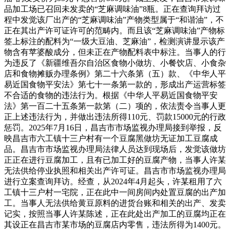
品加工场已召回未发卖的“芝麻调味油”8瓶。正在查询拜访过
程中发觉该厂出产的“芝麻调味油”产物类型属于“和谐油”，不
正在其出产许可证许可的范畴内。而且该“芝麻调味油”产物标
签上标注的配料为“一级大豆油、芝麻油”，检测演讲显示该产
物含有苹婆酸成分，但未正在产物配料表中标注。当事人的行
为违反了《新疆维吾尔自治区食物小做坊、小餐饮店、小食杂
店和食物摊贩办理条例》第二十六条第（五）款、《中华人平
易近国食物平安法》第七十一条第一款的，形成出产运营标签
不合适的食物的违法行为。根据《中华人平易近国食物平安
法》第一百二十五条第一款第（二）项的，依法责令当事人更
正上述违法行为，并做出违法所得110元、罚款15000元的行政
惩罚。2025年7月16日，昌吉市市场监视办理局接到举报，反
映昌吉市六工镇十三户村有一个豆腐黑做坊无证加工豆腐成
品。昌吉市市场监视办理局法律人员达到现场后，发觉该做坊
正正在进行豆腐加工，且有已加工好的豆腐产物，当事人许某
无法供给停业执照和相关出产许可证。昌吉市市场监视办理局
进行立案查询拜访。经查，从2024年4月起头，许某租用了六
工镇十三户村一宅院，正在此中一间房间内处置豆腐的出产加
工。当事人无法供给黄豆原料的进货台账和相关的出产、发卖
记实，按照当事人许某陈述，正在此处出产加工的豆腐均正在
其设正在昌吉市某市场的豆腐店内零售，违法所得为1400元。