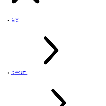
首页
关于我们