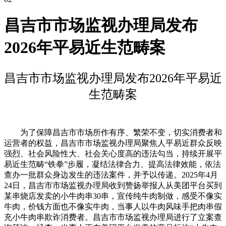
昌吉市市场监视办理局发布
2026年平易近生范畴案
昌吉市市场监视办理局发布2026年平易近
生范畴案
为了保障昌吉市市场所作有序、繁荣不变，切实消费者和
运营者的权益，昌吉市市场监视办理局聚焦人平易近群众反映
强烈、社会风险性大、社会关心度高的违法勾当，持续开展平
易近生范畴“铁拳”步履，凝结法律合力、提高法律效能，依法
查办一批群众身边发生的违法案件，并予以传递。2025年4月
24日，昌吉市市场监视办理局收到赞扬举报人从美团平台买到
某串烧店发卖的小牛肉串30串，宣传纯牛肉制做，感受不像实
牛肉，价钱方面也不像实牛肉，当事人以牛肉风味手把肉串假
充小牛肉串欺诈消费者。昌吉市市场监视办理局进行了立案查