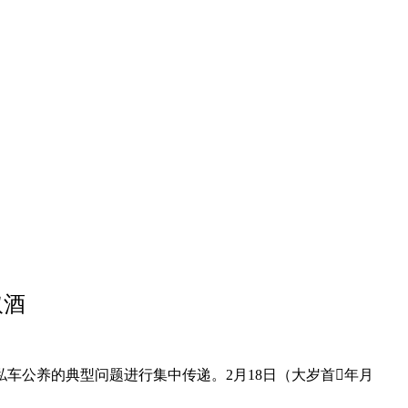
取酒
私车公养的典型问题进行集中传递。2月18日（大岁首年月