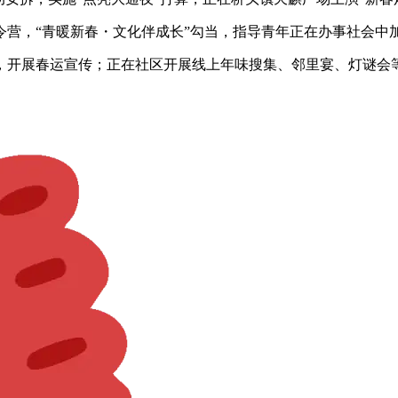
，“青暖新春・文化伴成长”勾当，指导青年正在办事社会中
开展春运宣传；正在社区开展线上年味搜集、邻里宴、灯谜会