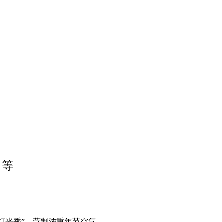
当等
灯光秀”，营制浓重年节空气。