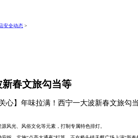
品安全动态
>
波新春文旅勾当等
关心】年味拉满！西宁一大波新春文旅勾
源风光、风俗文化等元素，打制专属特色排灯。
拆，实施“点亮大通夜”打算，正在桥头镇天麒广场上演“新春