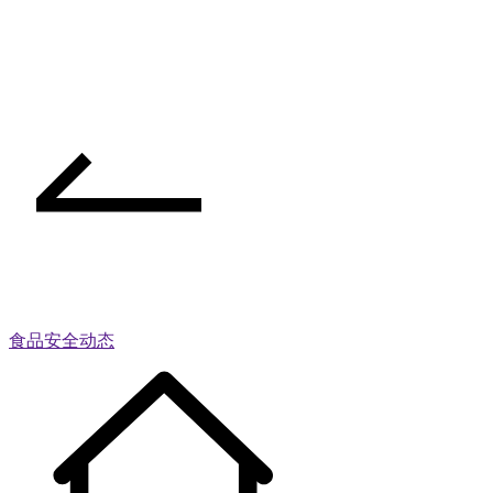
食品安全动态