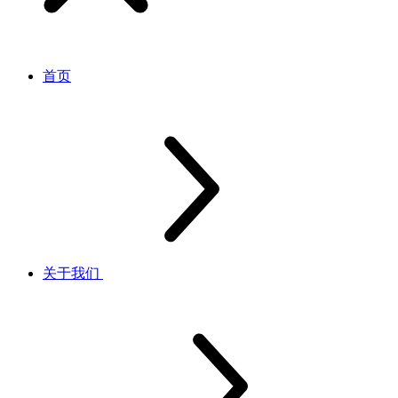
首页
关于我们