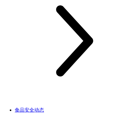
食品安全动态