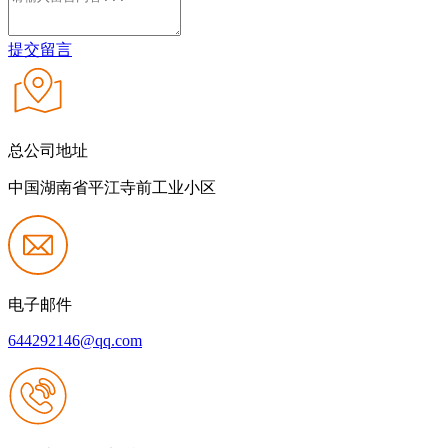
提交留言
总公司地址
中国湖南省平江寺前工业小区
电子邮件
644292146@qq.com