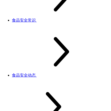
食品安全常识
食品安全动态