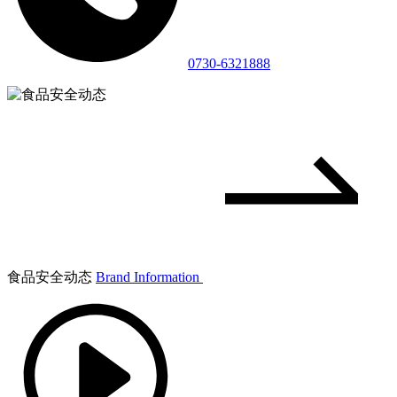
0730-6321888
食品安全动态
Brand Information