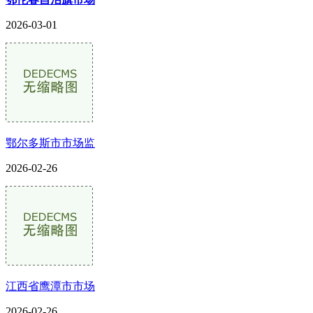
2026-03-01
鄂尔多斯市市场监
2026-02-26
江西省鹰潭市市场
2026-02-26