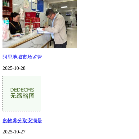
阿里地域市场监管
2025-10-28
食物养分取安满是
2025-10-27