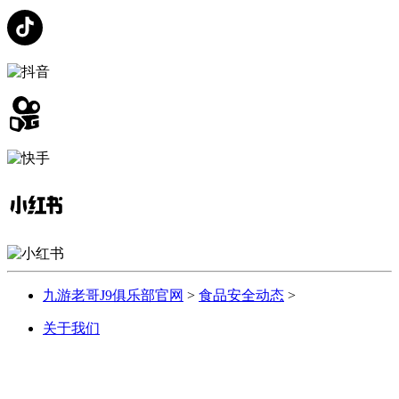
九游老哥J9俱乐部官网
>
食品安全动态
>
关于我们