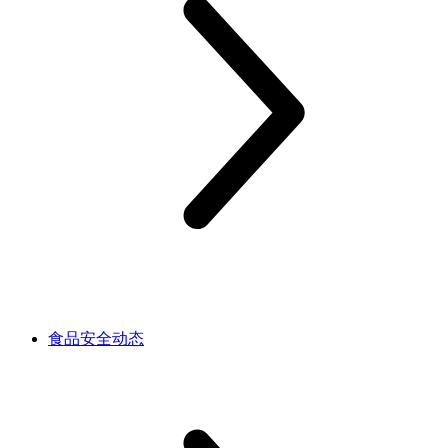
食品安全动态