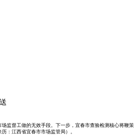
送
市场监督工做的无效手段。下一步，宜春市查验检测核心将鞭策
来历：江西省宜春市市场监管局）。