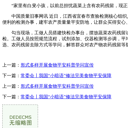
“家里有白叟小孩，以前总担忧蔬菜上含有农药残留，现正
中国质量旧事网讯 近日，江西省宜春市查验检测核心组织人
便利的检测办事，建牢农产质量量平安防地，让群众买得安心
勾当现场，工做人员搭建快检办事台，摆放蔬菜农药残留试
检。工做人员按照规范流程，试剂添加、仪器检测等步调，平
选、农药残留去除方式等学问，解答群众对农产物农药残留等
上一篇：
形式多样开展食物平安科普学问宣传
下一篇：
常委会丨我国“小暗语”修法完美食物平安保障
上一篇：
形式多样开展食物平安科普学问宣传
下一篇：
常委会丨我国“小暗语”修法完美食物平安保障