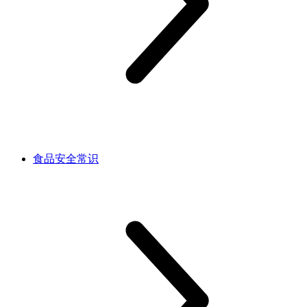
食品安全常识