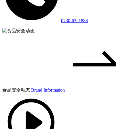
0730-6321888
食品安全动态
Brand Information