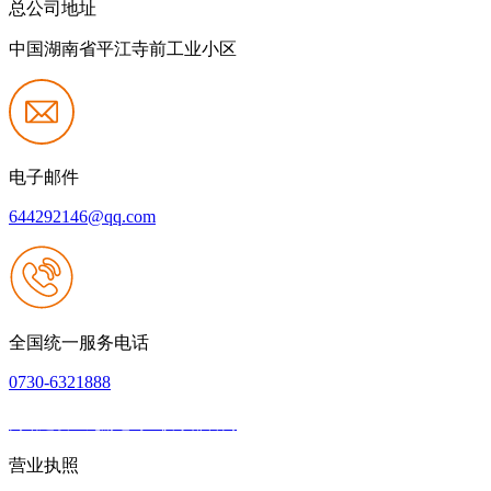
总公司地址
中国湖南省平江寺前工业小区
电子邮件
644292146@qq.com
全国统一服务电话
0730-6321888
网站建设：九游老哥J9俱乐部官网
|
网站地图
本网站支持IPV6
营业执照