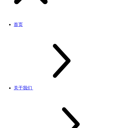
首页
关于我们