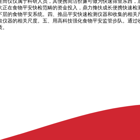
性而仅仅属于科研人员，其便携简洁价廉可做为快速筛查东西，
大正在食物平安快检范畴的资金投入，鼎力搀扶成长便携快速检
下层的食物平安系统。四、推品平安快速检测仪器和收集的相关
取仪器的相关尺度。五、用高科技强化食物平安监管步队。通过
质。