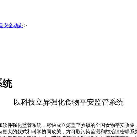
品安全动态
>
系统
以科技立异强化食物平安监管系统
软件强化监管系统，尽快成立笼盖至乡镇的全国食物平安收集，
有更大的款式和科学协同攻关，方可取污染监测和防治慎密联系