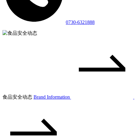
0730-6321888
食品安全动态
Brand Information