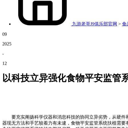
九游老哥J9俱乐部官网
>
食
09
2025
-
12
以科技立异强化食物平安监管
要充实阐扬科学仪器和消息科技的协同立异劣势，从硬件和
器现无方法和手艺较着力有未逮，食物平安监管系统扶植需要