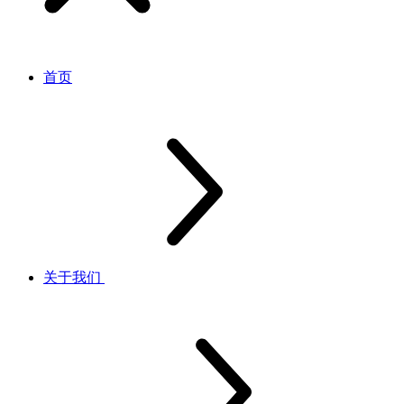
首页
关于我们