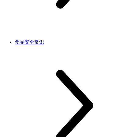
食品安全常识