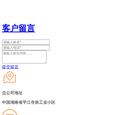
客户留言
提交留言
总公司地址
中国湖南省平江寺前工业小区