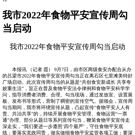
我市2022年食物平安宣传周勾
当启动
我市2022年食物平安宣传周勾当启动
本报讯 （记者 霞） 9月7日，由市区两级食安办配合从办
的吕梁市2022年食物平安宣传周勾当正在离石区七里滩美特好
广场启动。此次宣传周勾当的从题是“共创食安新成长 共享夸
姣重生活”，旨正在普及食物平安法令律例和食物平安科学学
问，指导消费者消费、合理。勾当现场，通过发放宣、设置展
板、发布书等形式，营制了稠密的宣传空气。据领会，宣传周
勾当期间，我市将环绕宣传从题，凸起宣传“食物平安人人有
责、共治共享”的，持续开展食物平安管理、食物运营“一票
通”办理、部分从题日等系列宣传勾当，鞭策食物平安宣传走
深走实，“我们要进一步遵照‘四个最严’，守住食物平安底
线；要落实党政同责，做实做细食物平安监管各项工做；要深