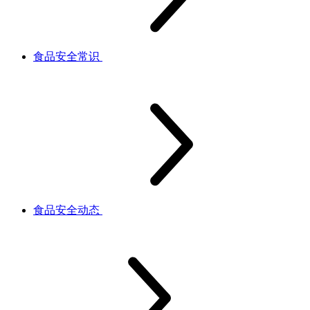
食品安全常识
食品安全动态