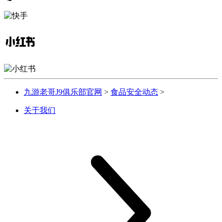
九游老哥J9俱乐部官网
>
食品安全动态
>
关于我们