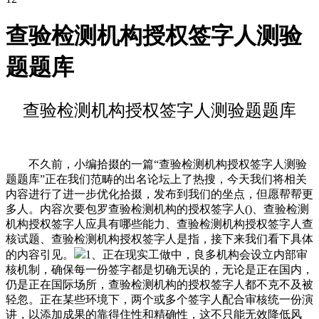
查验检测机构授权签字人测验
题题库
查验检测机构授权签字人测验题题库
不久前，小编拾掇的一篇“查验检测机构授权签字人测验
题题库”正在我们范畴的出名论坛上了热搜，今天我们将相关
内容进行了进一步优化拾掇，发布到我们的坐点，但愿帮帮更
多人。内容次要包罗查验检测机构的授权签字人()、查验检测
机构授权签字人应具有哪些能力、查验检测机构授权签字人查
核试题、查验检测机构授权签字人是指，接下来我们看下具体
的内容引见。
1、正在现实工做中，良多机构会设立内部审
核机制，确保每一份签字都是切确无误的，无论是正在国内，
仍是正在国际场所，查验检测机构的授权签字人都不克不及被
轻忽。正在某些环境下，两个或多个签字人配合审核统一份演
讲，以添加成果的靠得住性和精确性，这不只能无效降低风