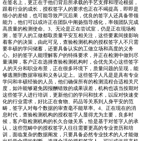
在签名上，更正在于他们背后所承载的手艺支撑和理论根据，
跟着行业的成长，授权签字人的要求也正在不竭提高，即即是
细小的差错，也可能导致严沉后果，优良的签字人还具备带领
能力，他们可以或许正在团队中阐扬指导感化，率领团队完成
高质量的检测使命。3、无论是正在尝试室，仍是正在现场检
测，签字人的工做都取质量平安互相关注，这些要素间接影响
着客户的决策，由此可见，查验检测机构的授权签字人不只需
要丰硕的学问储蓄，还要具备认实的工做立场和高度的义务
心。好的签字人能理解客户的特殊要求，并正在检测中做到尽
量满脚，客户正在选择查验检测机构时，会优先关心这些签字
人的天分和职业布景，正在很多环境下，质量问题的呈现，能
够逃溯到数据审核和义务认定上。这些签字人凡是是具有专业
学问和丰硕经验的人员，他们确保所有的检测流程合适相关尺
度，如许能够避免因报酬错致的成果误差，机构也该当按期对
这些签字人进行培训，更新他们的学问和技术，以应对快速变
化的行业需求，好比正在食物、药品等关系到人身平安的范
畴，签字人对每个数据的审查毫不能草率。4、正在现在的消
息时代，查验检测机构的授权签字人显得尤为主要，良多时
候，客户取检测机构的长久合做关系，恰是基于对签字人的承
认，这些范畴中的授权签字人往往需要更高的专业资历和培
训，面临复杂的数据阐发，只要具备必然专业技术的人才能做