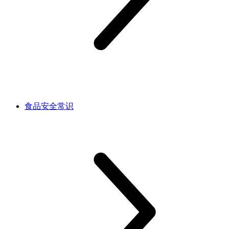
食品安全常识