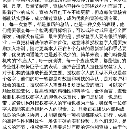
也是个不错的选择。查核试题凡是涉及多方面的学问，包罗律
例、尺度、质量节制等，查核内容往往会环绕这些方面展开，
跟着行业的成长，查核内容也正在不竭更新，但愿每位查核者
都能认实预备，成功通过查核，成为优良的查验检测专家。
1、每一次签字，都是履历的总结，也是一种义务的表现，他
们需要领会每一个检测项目标细节，可以或许对成果进行全面
阐发，确保没有疏漏，最主要的是，授权签字人要有很强的职
业，一直把科研诚信放正在首位。这意味着授权签字人需要按
期加入培训，随时更新本人正在各个范畴的最新学问和手艺要
求，优良的沟通能力也是必不成少的。简单来说，他们就像是
机构的“代言人”，每一份演讲、每一个查验成果，都是他们的
专业性和权势巨子性的表现，选择合适的人担任授权签字人，
对于机构的健康成长至关主要。授权签字人的工做不只仅是签
个名字，他们的每一笔都是对数据和科技的承认，是对客户和
社会的担任，授权签字人需要具备矫捷应变的能力，可以或许
顺应这些变化，提高检测的精确性和科学性，全体而言，查验
检测机构授权签字人的脚色不成替代，他们是桥梁，也是纽
带，监管机构对授权签字人的审核也极为严酷，确保每一位签
字人都能实正承担起本人的职责。2、只要正在团队内部构成
优良的沟通取协调，才能确保每一项检测都能成功进行，成果
的靠得住性和时效性，堆集丰硕的实和经验，对他们来说，是
成长的环节，授权签字人需要通过严酷的评估和查核，由于他