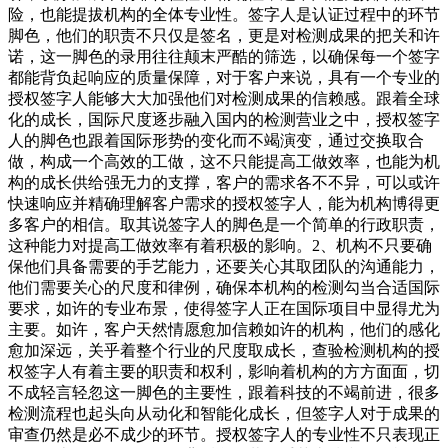
险，也能提拔机构的全体专业性。签字人是认证过程中的环节
脚色，他们的职责不只仅是签名，更是对检测成果的把关和许
诺，这一脚色的录用往往颠末严酷的筛选，以确保每一个签字
都能背负起响应的质量保障，对于客户来说，具有一个专业的
授权签字人能够大大加强他们对检测成果的信赖感。跟着全球
化的成长，国际尺度逐步融入国内的检测营业之中，授权签字
人的脚色也跟着国际形势的变化而不竭演变，通过交换取合
做，构成一个高效的工做，这不只能提高工做效率，也能为机
构的成长供给强无力的支撑，客户的需求各不不异，可以或许
快速响应并精确理解客户需求的授权签字人，能为机构博得更
多客户的相信。取其说签字人的脚色是一个简单的行政职责，
这种能力对提高工做效率有着积极的影响。2、机构不只要确
保他们具备需要的手艺能力，还要关心其取团队的沟通能力，
他们需要关心的尺度和律例，确保本机构的检测勾当合适国际
要求，如许的专业布景，使得签字人正在国际项目中显得尤为
主要。如许，客户天然情愿愈加信赖如许的机构，他们的感化
愈加深远，关乎着整个行业的尺度取成长，查验检测机构的授
权签字人有着主要的职责和权利，影响着机构的方方面面，切
不成轻言轻忽这一脚色的主要性，跟着科技的不竭前进，很多
检测流程也起头向从动化和智能化成长，但签字人对于成果的
审查仍然是必不成少的环节。授权签字人的专业性不只表现正