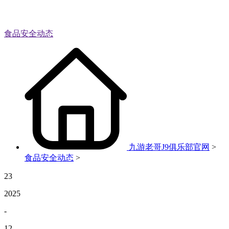
食品安全动态
九游老哥J9俱乐部官网
>
食品安全动态
>
23
2025
-
12