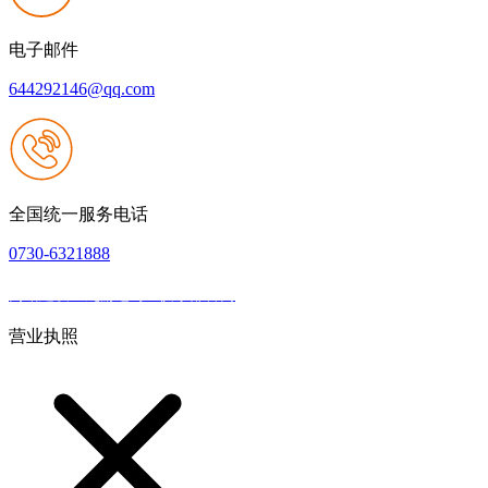
电子邮件
644292146@qq.com
全国统一服务电话
0730-6321888
网站建设：九游老哥J9俱乐部官网
|
网站地图
本网站支持IPV6
营业执照