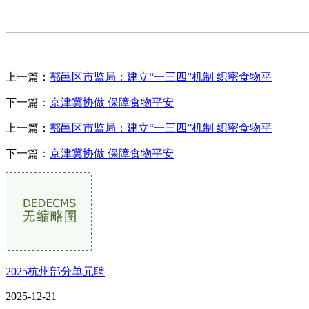
上一篇：
鄠邑区市监局：建立“一三四”机制 织密食物平
下一篇：
京津冀协做 保障食物平安
上一篇：
鄠邑区市监局：建立“一三四”机制 织密食物平
下一篇：
京津冀协做 保障食物平安
2025杭州部分单元聘
2025-12-21