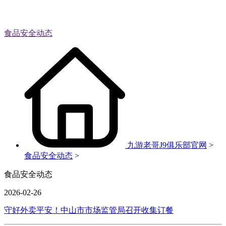
食品安全动态
九游老哥J9俱乐部官网
>
食品安全动态
>
食品安全动态
2026-02-26
守好外卖平安！中山市市场监管局召开收集订餐