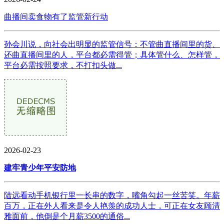
曲播间卖食物有了监管新行动
孙会川说，向社会出明显的监管信号：不管曲直播间里的货、
还曲直播间里的人，平台都必需得管；具体管什么、怎样管，
平台必需按照要求，不打扣头做...
2026-02-23
建牢青少年平安防地
陆远看动手机银行里一长串的数字，嘴角勾起一丝苦笑。年薪
百万，正在外人看来是令人艳羡的成功人士，可正在女友顾清
雅面前，他倒是个月薪3500的通俗...