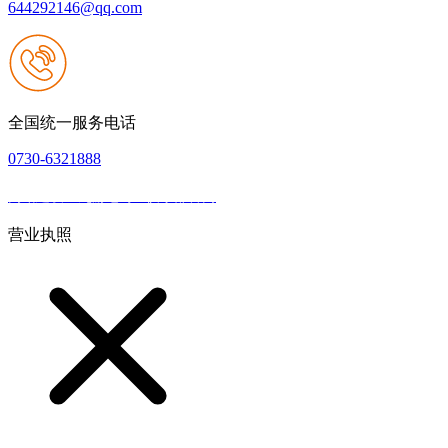
644292146@qq.com
全国统一服务电话
0730-6321888
网站建设：九游老哥J9俱乐部官网
|
网站地图
本网站支持IPV6
营业执照