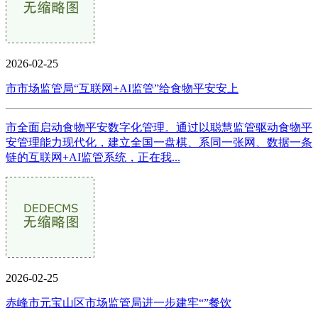
2026-02-25
市市场监管局“互联网+AI监管”给食物平安安上
市全面启动食物平安数字化管理。通过以聪慧监管驱动食物平
安管理能力现代化，建立全国一盘棋、系同一张网、数据一条
链的互联网+AI监管系统，正在我...
2026-02-25
赤峰市元宝山区市场监管局进一步建牢“”餐饮