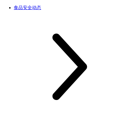
食品安全动态